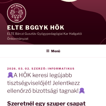
Tartalomhoz
ELTE BGGYK HÖK
ELTE Bárczi Gusztáv Gyógypedagógiai Kar Hallgatói
Önkormányzat
Menü
BEKÜLDVE:
2026. 03. 02.
SZERZŐ:
INFORMATIKUS
A HÖK keresi legújabb
tisztségviselőjét! Jelentkezz
ellenőrző bizottsági tagnak!
Szeretnél egy szuper csapat