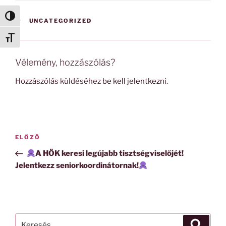
Nagy kontraszt váltása
KATEGÓRIÁK
UNCATEGORIZED
Betűméret váltása
Vélemény, hozzászólás?
Hozzászólás küldéséhez
be kell jelentkezni
.
Bejegyzés
Korábbi
ELŐZŐ
navigáció
bejegyzés
A HÖK keresi legújabb tisztségviselőjét!
Jelentkezz seniorkoordinátornak!
Keresés
Keresé