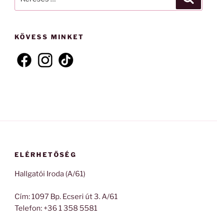
a
következő
kifejezésre:
KÖVESS MINKET
ELÉRHETŐSÉG
Hallgatói Iroda (A/61)
Cím: 1097 Bp. Ecseri út 3. A/61
Telefon: +36 1 358 5581