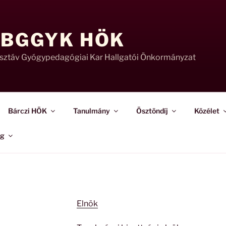
 BGGYK HÖK
usztáv Gyógypedagógiai Kar Hallgatói Önkormányzat
Bárczi HÖK
Tanulmány
Ösztöndíj
Közélet
ág
Elnök