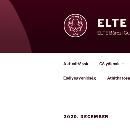
Tartalomhoz
ELTE
ELTE Bárczi G
Aktualitások
Gólyáknak
Esélyegyenlőség
Átláthatós
2020. DECEMBER