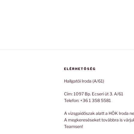
ELÉRHETŐSÉG
Hallgatói Iroda (A/61)
Cím: 1097 Bp. Ecseri út 3. A/61
Telefon: +36 1 358 5581
A vizsgaidőszak alatt a HÖK Iroda ne
A megkereséseket továbbra is várju
Teamsen!