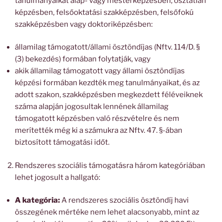
tanulmányaikat alap- vagy mesterképzésben, osztatlan
képzésben, felsőoktatási szakképzésben, felsőfokú
szakképzésben vagy doktoriképzésben:
államilag támogatott/állami ösztöndíjas (Nftv. 114/D. §
(3) bekezdés) formában folytatják, vagy
akik államilag támogatott vagy állami ösztöndíjas
képzési formában kezdték meg tanulmányaikat, és az
adott szakon, szakképzésben megkezdett féléveiknek
száma alapján jogosultak lennének államilag
támogatott képzésben való részvételre és nem
merítették még ki a számukra az Nftv. 47. §-ában
biztosított támogatási időt.
Rendszeres szociális támogatásra három kategóriában
lehet jogosult a hallgató:
A kategória:
A rendszeres szociális ösztöndíj havi
összegének mértéke nem lehet alacsonyabb, mint az