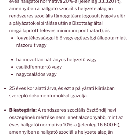
éves hallgatói normatíva 20%-a (jelenleg 33.320 Ft),
amennyiben a hallgató szociális helyzete alapján
rendszeres szociális támogatásra jogosult (vagyis eléri
a pályázatok elbírálása után a Bizottság által
megállapított féléves minimum ponthatárt), és
fogyatékossággal élő vagy egészségi állapota miatt
rászorult vagy
halmozottan hátrányos helyzetű vagy
családfenntartó vagy
nagycsaládos vagy
25 éves kor alatti árva, és ezt a pályázati kiírásban
szereplő dokumentumokkal igazolja.
B kategória:
A rendszeres szociális ösztöndíj havi
összegének mértéke nem lehet alacsonyabb, mint az
éves hallgatói normatíva 10%-a (jelenleg 16.600 Ft),
amennyiben a hallgató szociális helyzete alapján