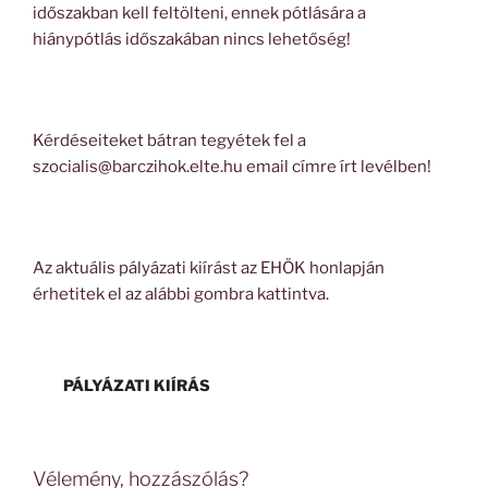
időszakban kell feltölteni, ennek pótlására a
hiánypótlás időszakában nincs lehetőség!
Kérdéseiteket bátran tegyétek fel a
szocialis@barczihok.elte.hu email címre írt levélben!
Az aktuális pályázati kiírást az EHÖK honlapján
érhetitek el az alábbi gombra kattintva.
PÁLYÁZATI KIÍRÁS
Vélemény, hozzászólás?