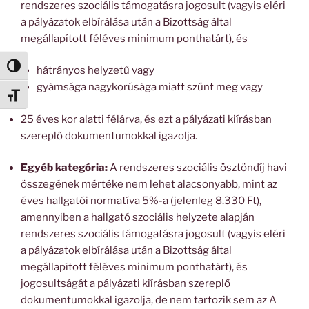
rendszeres szociális támogatásra jogosult (vagyis eléri
a pályázatok elbírálása után a Bizottság által
megállapított féléves minimum ponthatárt), és
Nagy kontraszt váltása
hátrányos helyzetű vagy
gyámsága nagykorúsága miatt szűnt meg vagy
Betűméret váltása
25 éves kor alatti félárva, és ezt a pályázati kiírásban
szereplő dokumentumokkal igazolja.
Egyéb kategória:
A rendszeres szociális ösztöndíj havi
összegének mértéke nem lehet alacsonyabb, mint az
éves hallgatói normatíva 5%-a (jelenleg 8.330 Ft),
amennyiben a hallgató szociális helyzete alapján
rendszeres szociális támogatásra jogosult (vagyis eléri
a pályázatok elbírálása után a Bizottság által
megállapított féléves minimum ponthatárt), és
jogosultságát a pályázati kiírásban szereplő
dokumentumokkal igazolja, de nem tartozik sem az A