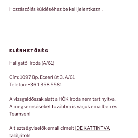
Hozzászólás küldéséhez
be kell jelentkezni
.
ELÉRHETŐSÉG
Hallgatói Iroda (A/61)
Cím: 1097 Bp. Ecseri út 3. A/61
Telefon: +36 1 358 5581
A vizsgaidőszak alatt a HÖK Iroda nem tart nyitva.
A megkereséseket továbbra is várjuk emailben és
Teamsen!
A tisztségviselők email címeit
IDE KATTINTVA
találjátok!