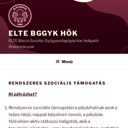
Tartalomhoz
ELTE BGGYK HÖK
ELTE Bárczi Gusztáv Gyógypedagógiai Kar Hallgatói
Önkormányzat
Menü
RENDSZERES SZOCIÁLIS TÁMOGATÁS
Ki pályázhat?
Rendszeres szociális támogatásra pályázhatnak azok a
teljes idejű, nappali képzésen tanuló, a pályázás
félévében aktív státuszú hallgatók, akik a