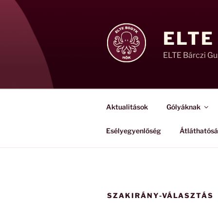
Tartalomhoz
ELTE
ELTE Bárczi G
Aktualitások
Gólyáknak
Esélyegyenlőség
Átláthatós
SZAKIRÁNY-VÁLASZTÁS