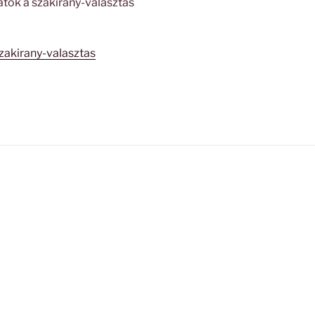
átok a szakirány-választás
zakirany-valasztas