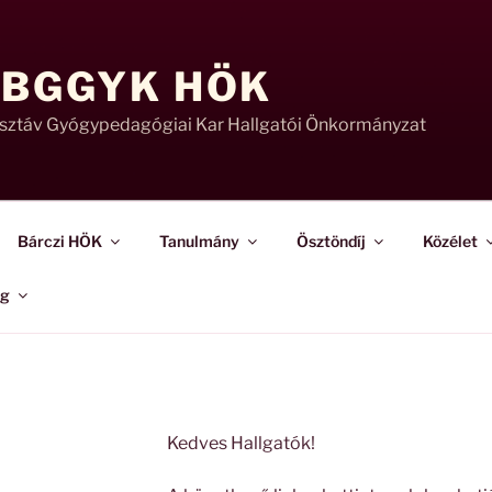
 BGGYK HÖK
usztáv Gyógypedagógiai Kar Hallgatói Önkormányzat
Bárczi HÖK
Tanulmány
Ösztöndíj
Közélet
ág
Kedves Hallgatók!