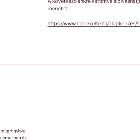
A következő linkre kattintva elolvashatj
menetét:
https://www.barczi.elte.hu/alapkepzes/s
m tart nyitva.
k emailben és