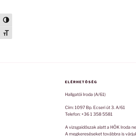
Nagy kontraszt váltása
Betűméret váltása
ELÉRHETŐSÉG
Hallgatói Iroda (A/61)
Cím: 1097 Bp. Ecseri út 3. A/61
Telefon: +36 1 358 5581
A vizsgaidőszak alatt a HÖK Iroda ne
A megkereséseket továbbra is várju