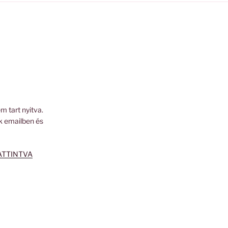
m tart nyitva.
k emailben és
ATTINTVA