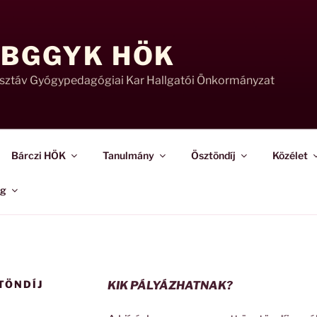
 BGGYK HÖK
usztáv Gyógypedagógiai Kar Hallgatói Önkormányzat
Bárczi HÖK
Tanulmány
Ösztöndíj
Közélet
ág
TÖNDÍJ
KIK PÁLYÁZHATNAK?