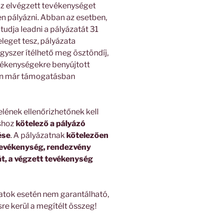
z elvégzett tevékenységet
n pályázni. Abban az esetben,
 tudja leadni a pályázatát 31
leget tesz, pályázata
yszer ítélhető meg ösztöndíj,
vékenységekre benyújtott
ban már támogatásban
lének ellenőrizhetőnek kell
áshoz
kötelező a pályázó
ése
. A pályázatnak
kötelezően
 tevékenység, rendezvény
át, a végzett tevékenység
zatok esetén nem garantálható,
sre kerül a megítélt összeg!