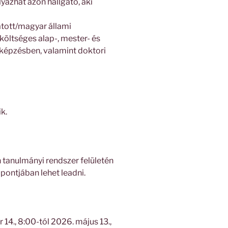
yázhat azon hallgató, aki
atott/magyar állami
költséges alap-, mester- és
kképzésben, valamint doktori
ik.
 tanulmányi rendszer felületén
ontjában lehet leadni.
14., 8:00-tól 2026. május 13.,