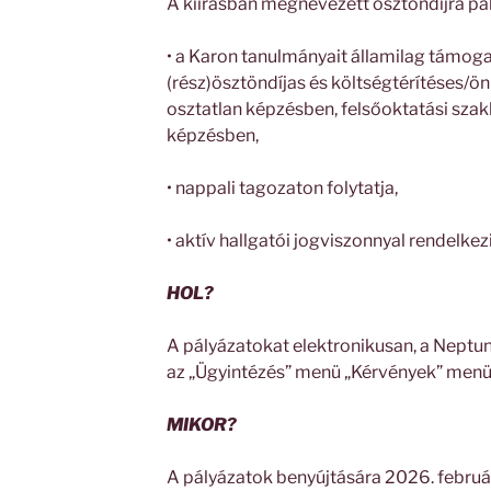
A kiírásban megnevezett ösztöndíjra pál
• a Karon tanulmányait államilag támog
(rész)ösztöndíjas és költségtérítéses/ön
osztatlan képzésben, felsőoktatási sza
képzésben,
• nappali tagozaton folytatja,
• aktív hallgatói jogviszonnyal rendelkez
HOL?
A pályázatokat elektronikusan, a Neptun
az „Ügyintézés” menü „Kérvények” menüp
MIKOR?
A pályázatok benyújtására 2026. február 