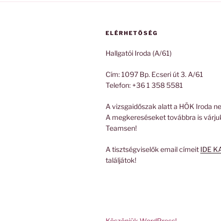
ELÉRHETŐSÉG
Hallgatói Iroda (A/61)
Cím: 1097 Bp. Ecseri út 3. A/61
Telefon: +36 1 358 5581
A vizsgaidőszak alatt a HÖK Iroda ne
A megkereséseket továbbra is várju
Teamsen!
A tisztségviselők email címeit
IDE K
találjátok!
Köszönjük WordPress!