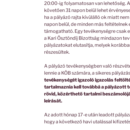
20:00-ig folyamatosan van lehetőség. A
követően 31 napon belül lehet érvényese
ha a pályázó rajta kívülálló ok miatt nem
napon belül, de minden más feltételnek e
támogatható. Egy tevékenységre csak eg
a Kari Ösztöndíj Bizottság mindazon te
pályázatokat elutasítja, melyek koráb
részesültek.
A pályázó tevékenységben való részvéte
lennie a KÖB számára, a sikeres pályáz
tevékenységét igazoló igazolás feltölt
tartalmaznia kell továbbá a pályázott
rövid, közérthető tartalmi beszámolój
leírását.
Az adott hónap 17-e után leadott pályá
hogy a következő havi utalással kifizeté