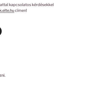
zattal kapcsolatos kérdésekkel
.elte.hu
címen!
zni
.