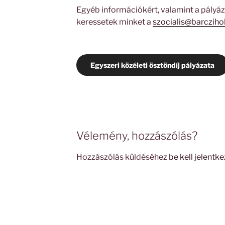
Egyéb információkért, valamint a pályá
keressetek minket a
szocialis@barczihok
Egyszeri közéleti ösztöndíj pályázata
Vélemény, hozzászólás?
Hozzászólás küldéséhez
be kell jelentke