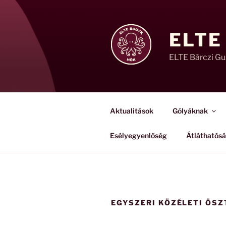
Tartalomhoz
ELTE
ELTE Bárczi G
Aktualitások
Gólyáknak
Esélyegyenlőség
Átláthatós
EGYSZERI KÖZÉLETI ÖSZ