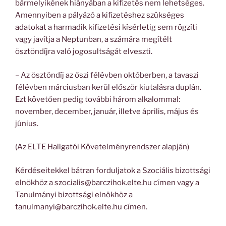
bármelyikének hiányában a kifizetés nem lehetséges.
Amennyiben a pályázó a kifizetéshez szükséges
adatokat a harmadik kifizetési kísérletig sem rögzíti
vagy javítja a Neptunban, a számára megítélt
ösztöndíjra való jogosultságát elveszti.
– Az ösztöndíj az őszi félévben októberben, a tavaszi
félévben márciusban kerül először kiutalásra duplán.
Ezt követően pedig további három alkalommal:
november, december, január, illetve április, május és
június.
(Az ELTE Hallgatói Követelményrendszer alapján)
Kérdéseitekkel bátran forduljatok a Szociális bizottsági
elnökhöz a szocialis@barczihok.elte.hu címen vagy a
Tanulmányi bizottsági elnökhöz a
tanulmanyi@barczihok.elte.hu címen.