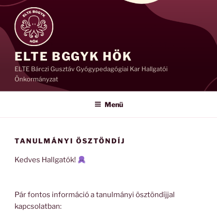
Tartalomhoz
ELTE BGGYK HÖK
ELTE Bárczi Gusztáv Gyógypedagógiai Kar Hallgatói
Önkormányzat
Menü
TANULMÁNYI ÖSZTÖNDÍJ
Kedves Hallgatók!
Pár fontos információ a tanulmányi ösztöndíjjal
kapcsolatban: