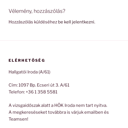
Vélemény, hozzászólás?
Hozzászólás küldéséhez
be kell jelentkezni
.
ELÉRHETŐSÉG
Hallgatói Iroda (A/61)
Cím: 1097 Bp. Ecseri út 3. A/61
Telefon: +36 1 358 5581
A vizsgaidőszak alatt a HÖK Iroda nem tart nyitva.
A megkereséseket továbbra is várjuk emailben és
Teamsen!