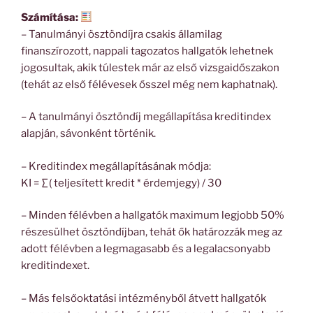
Számítása:
– Tanulmányi ösztöndíjra csakis államilag
finanszírozott, nappali tagozatos hallgatók lehetnek
jogosultak, akik túlestek már az első vizsgaidőszakon
(tehát az első félévesek ősszel még nem kaphatnak).
– A tanulmányi ösztöndíj megállapítása kreditindex
alapján, sávonként történik.
– Kreditindex megállapításának módja:
KI = ∑( teljesített kredit * érdemjegy) / 30
– Minden félévben a hallgatók maximum legjobb 50%
részesülhet ösztöndíjban, tehát ők határozzák meg az
adott félévben a legmagasabb és a legalacsonyabb
kreditindexet.
– Más felsőoktatási intézményből átvett hallgatók