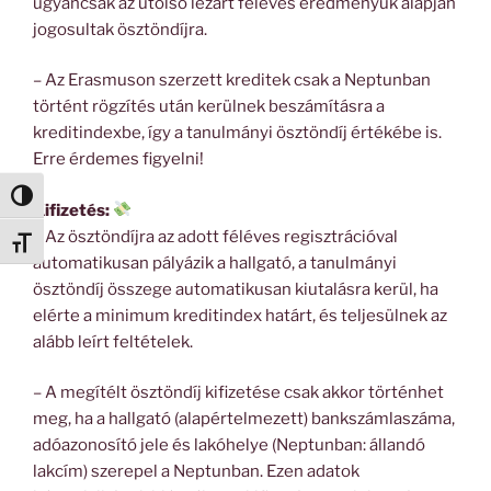
ugyancsak az utolsó lezárt féléves eredményük alapján
jogosultak ösztöndíjra.
– Az Erasmuson szerzett kreditek csak a Neptunban
történt rögzítés után kerülnek beszámításra a
kreditindexbe, így a tanulmányi ösztöndíj értékébe is.
Erre érdemes figyelni!
Nagy kontraszt váltása
Kifizetés:
– Az ösztöndíjra az adott féléves regisztrációval
Betűméret váltása
automatikusan pályázik a hallgató, a tanulmányi
ösztöndíj összege automatikusan kiutalásra kerül, ha
elérte a minimum kreditindex határt, és teljesülnek az
alább leírt feltételek.
– A megítélt ösztöndíj kifizetése csak akkor történhet
meg, ha a hallgató (alapértelmezett) bankszámlaszáma,
adóazonosító jele és lakóhelye (Neptunban: állandó
lakcím) szerepel a Neptunban. Ezen adatok