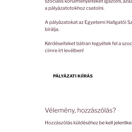
szociális körülményeiteket igazolni, az
a pályázatotokhoz csatolni.
A pályázatokat az Egyetemi Hallgatói Sz
bírálja.
Kérdéseiteket bátran tegyétek fel a szoc
címre írt levélben!
PÁLYÁZATI KIÍRÁS
Vélemény, hozzászólás?
Hozzászólás küldéséhez
be kell jelentke