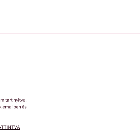
m tart nyitva.
k emailben és
ATTINTVA