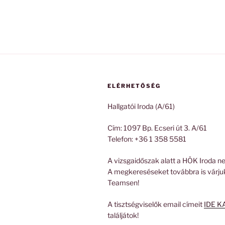
ELÉRHETŐSÉG
Hallgatói Iroda (A/61)
Cím: 1097 Bp. Ecseri út 3. A/61
Telefon: +36 1 358 5581
A vizsgaidőszak alatt a HÖK Iroda ne
A megkereséseket továbbra is várju
Teamsen!
A tisztségviselők email címeit
IDE K
találjátok!