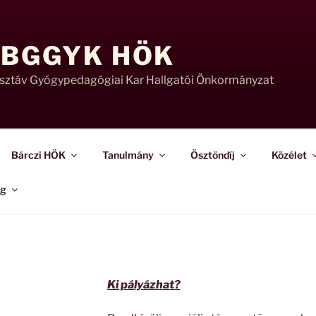
 BGGYK HÖK
usztáv Gyógypedagógiai Kar Hallgatói Önkormányzat
Bárczi HÖK
Tanulmány
Ösztöndíj
Közélet
ág
Ki pályázhat?