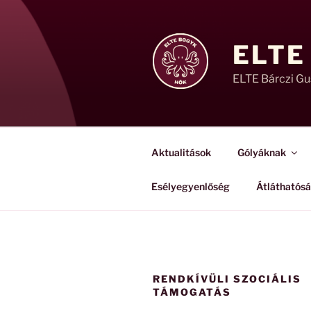
Tartalomhoz
ELTE
ELTE Bárczi G
Aktualitások
Gólyáknak
Esélyegyenlőség
Átláthatós
RENDKÍVÜLI SZOCIÁLIS
TÁMOGATÁS