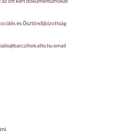
az az ott kért dokumentumokat
ociális és Ösztöndíjbizottság
ialis@barczihok.elte.hu email
zni
.