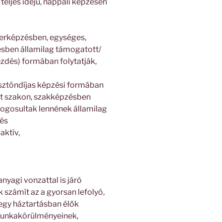
teljes idejű, nappali képzésen
terképzésben, egységes,
ésben államilag támogatott/
kezdés) formában folytatják,
ösztöndíjas képzési formában
tt szakon, szakképzésben
ogosultak lennének államilag
 és
aktív,
nyagi vonzattal is járó
számít az a gyorsan lefolyó,
egy háztartásban élők
munkakörülményeinek,