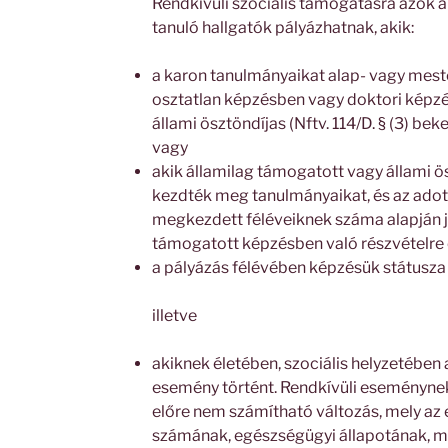
Rendkívüli szociális támogatásra azok a 
tanuló hallgatók pályázhatnak, akik:
a karon tanulmányaikat alap- vagy mes
osztatlan képzésben vagy doktori képz
állami ösztöndíjas (Nftv. 114/D. § (3) be
vagy
akik államilag támogatott vagy állami 
kezdték meg tanulmányaikat, és az ado
megkezdett féléveiknek száma alapján j
támogatott képzésben való részvételre
a pályázás félévében képzésük státusza 
illetve
akiknek életében, szociális helyzetében a
esemény történt. Rendkívüli eseménynek 
előre nem számítható változás, mely az 
számának, egészségügyi állapotának, 