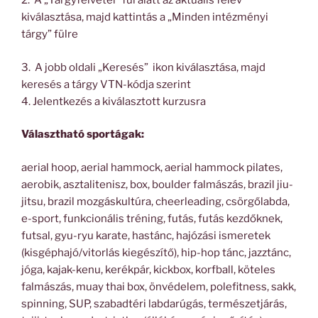
2. A „Tárgyfelvétel” fül alatt az aktuális félév
kiválasztása, majd kattintás a „Minden intézményi
tárgy” fülre
3. A jobb oldali „Keresés” ikon kiválasztása, majd
keresés a tárgy VTN-kódja szerint
4. Jelentkezés a kiválasztott kurzusra
Választható sportágak:
aerial hoop, aerial hammock, aerial hammock pilates,
aerobik, asztalitenisz, box, boulder falmászás, brazil jiu-
jitsu, brazil mozgáskultúra, cheerleading, csörgőlabda,
e-sport, funkcionális tréning, futás, futás kezdőknek,
futsal, gyu-ryu karate, hastánc, hajózási ismeretek
(kisgéphajó/vitorlás kiegészítő), hip-hop tánc, jazztánc,
jóga, kajak-kenu, kerékpár, kickbox, korfball, köteles
falmászás, muay thai box, önvédelem, polefitness, sakk,
spinning, SUP, szabadtéri labdarúgás, természetjárás,