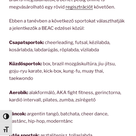
megvásárolható egy rövid
regisztrációt
követően.
Ebben a tanévben a következő sportokat választhatják
a jelentkezők a BEAC edzései közül:
Csapatsportok:
cheerleading, futsal, kézilabda,
kosárlabda, labdarúgás, röplabda, vízilabda
Küzdősportok:
box, brazil mozgáskultúra, jiu-jitsu,
goju-ryu karate, kick-box, kung-fu, muay thai,
taekwondo
Aerobik:
alakformáló, AKA fight fitness, gerinctorna,
kardió intervall, pilates, zumba, zsírégető
Táncok:
argentin tangó, batchata, cheer dance,
Nagy kontraszt váltása
hastánc, hip-hop, moderntánc
Betűméret váltása
Ütős sportok:
asztalitenisz, tollaslabda