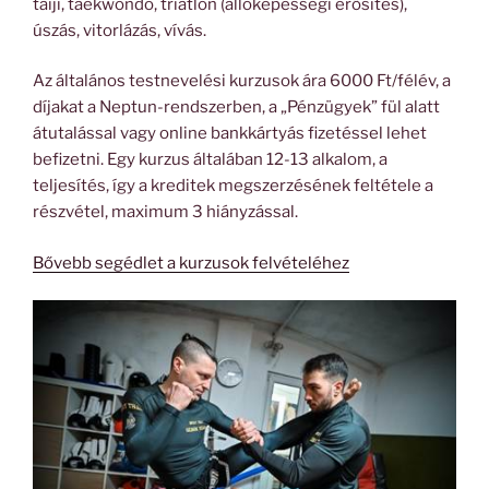
taiji, taekwondo, triatlon (állóképességi erősítés),
úszás, vitorlázás, vívás.
Az általános testnevelési kurzusok ára 6000 Ft/félév, a
díjakat a Neptun-rendszerben, a „Pénzügyek” fül alatt
átutalással vagy online bankkártyás fizetéssel lehet
befizetni. Egy kurzus általában 12-13 alkalom, a
teljesítés, így a kreditek megszerzésének feltétele a
részvétel, maximum 3 hiányzással.
Bővebb segédlet a kurzusok felvételéhez