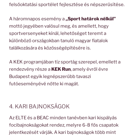
felsőoktatási sportélet fejlesztése és népszerűsítése.
A háromnapos esemény a
„Sport határok nélkül”
mottó jegyében valósul meg, és amellett, hogy
sportversenyeket kínál, lehetőséget teremt a
különböző országokban tanuló magyar fiatalok
találkozására és közösségépítésére is.
A KEK programjában tíz sportág szerepel, emellett a
rendezvény része a
KEK Run
, amely évről évre
Budapest egyik legnépszerűbb tavaszi
futóeseményévé nőtte ki magát.
4. KARI BAJNOKSÁGOK
Az ELTE és a BEAC minden tanévben kari kispályás
focibajnokságokat rendez, melyre 6-8 fős csapatok
jelentkezését várják. A kari bajnokságok több mint