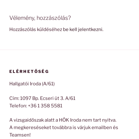
Vélemény, hozzászólás?
Hozzászólás küldéséhez
be kell jelentkezni
.
ELÉRHETŐSÉG
Hallgatói Iroda (A/61)
Cím: 1097 Bp. Ecseri út 3. A/61
Telefon: +36 1 358 5581
A vizsgaidőszak alatt a HÖK Iroda nem tart nyitva.
A megkereséseket továbbra is várjuk emailben és
Teamsen!