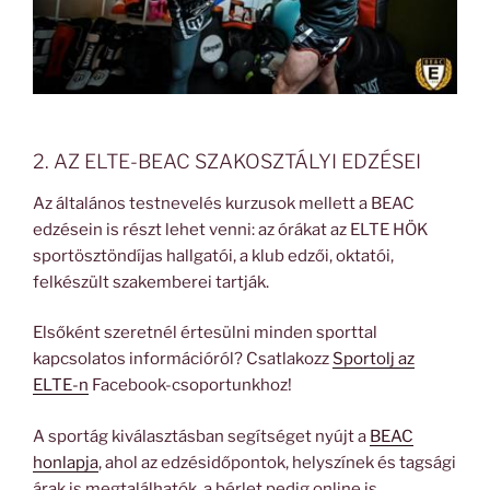
2. AZ ELTE-BEAC SZAKOSZTÁLYI EDZÉSEI
Az általános testnevelés kurzusok mellett a BEAC
edzésein is részt lehet venni: az órákat az ELTE HÖK
sportösztöndíjas hallgatói, a klub edzői, oktatói,
felkészült szakemberei tartják.
Elsőként szeretnél értesülni minden sporttal
kapcsolatos információról? Csatlakozz
Sportolj az
ELTE-n
Facebook-csoportunkhoz!
A sportág kiválasztásban segítséget nyújt a
BEAC
honlapja
, ahol az edzésidőpontok, helyszínek és tagsági
árak is megtalálhatók, a bérlet pedig online is