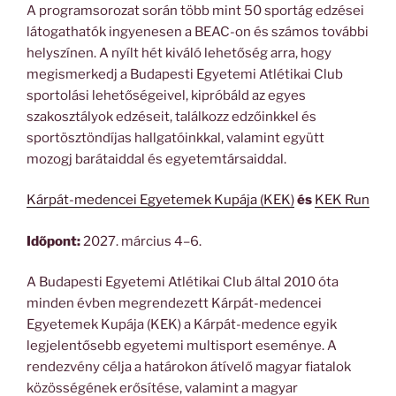
A programsorozat során több mint 50 sportág edzései
látogathatók ingyenesen a BEAC-on és számos további
helyszínen. A nyílt hét kiváló lehetőség arra, hogy
megismerkedj a Budapesti Egyetemi Atlétikai Club
sportolási lehetőségeivel, kipróbáld az egyes
szakosztályok edzéseit, találkozz edzőinkkel és
sportösztöndíjas hallgatóinkkal, valamint együtt
mozogj barátaiddal és egyetemtársaiddal.
Kárpát-medencei Egyetemek Kupája (KEK)
és
KEK Run
Időpont:
2027. március 4–6.
A Budapesti Egyetemi Atlétikai Club által 2010 óta
minden évben megrendezett Kárpát-medencei
Egyetemek Kupája (KEK) a Kárpát-medence egyik
legjelentősebb egyetemi multisport eseménye. A
rendezvény célja a határokon átívelő magyar fiatalok
közösségének erősítése, valamint a magyar