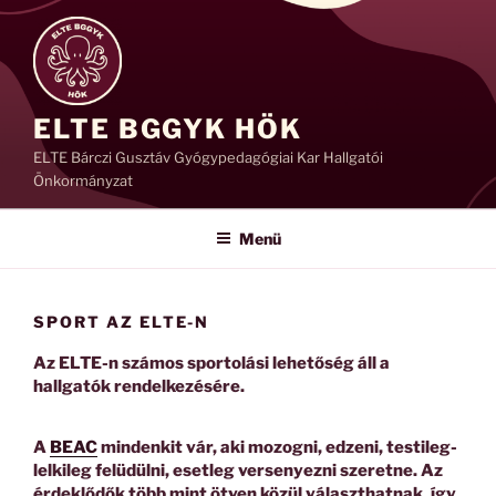
Tartalomhoz
ELTE BGGYK HÖK
ELTE Bárczi Gusztáv Gyógypedagógiai Kar Hallgatói
Önkormányzat
Menü
SPORT AZ ELTE-N
Az ELTE-n
számos sportolási lehetőség áll a
hallgatók rendelkezésére.
A
BEAC
mindenkit vár, aki mozogni, edzeni, testileg-
lelkileg felüdülni, esetleg versenyezni szeretne. Az
érdeklődők több mint ötven közül választhatnak, így