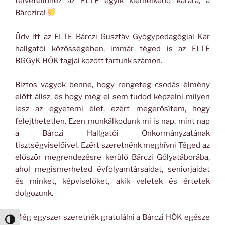
felvételidhez az ELTE egyik kiemelkedő karára, a
Bárczira!
Üdv itt az ELTE Bárczi Gusztáv Gyógypedagógiai Kar
hallgatói közösségében, immár téged is az ELTE
BGGyK HÖK tagjai között tartunk számon.
Biztos vagyok benne, hogy rengeteg csodás élmény
előtt állsz, és hogy még el sem tudod képzelni milyen
lesz az egyetemi élet, ezért megerősítem, hogy
felejthetetlen. Ezen munkálkodunk mi is nap, mint nap
a Bárczi Hallgatói Önkormányzatának
tisztségviselőivel. Ezért szeretnénk meghívni Téged az
először megrendezésre kerülő Bárczi Gólyatáborába,
ahol megismerheted évfolyamtársaidat, seniorjaidat
és minket, képviselőket, akik veletek és értetek
dolgozunk.
Még egyszer szeretnék gratulálni a Bárczi HÖK egésze
Nagy kontraszt váltása