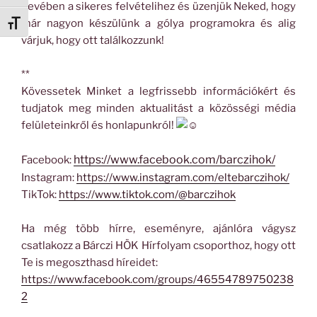
nevében a sikeres felvételihez és üzenjük Neked, hogy
már nagyon készülünk a gólya programokra és alig
Betűméret váltása
várjuk, hogy ott találkozzunk!
**
Kövessetek Minket a legfrissebb információkért és
tudjatok meg minden aktualitást a közösségi média
felületeinkről és honlapunkról!
https://www.facebook.com/barczihok/
Facebook:
Instagram:
https://www.instagram.com/eltebarczihok/
TikTok:
https://www.tiktok.com/@barczihok
Ha még több hírre, eseményre, ajánlóra vágysz
csatlakozz a Bárczi HÖK Hírfolyam csoporthoz, hogy ott
Te is megoszthasd híreidet:
https://www.facebook.com/groups/46554789750238
2