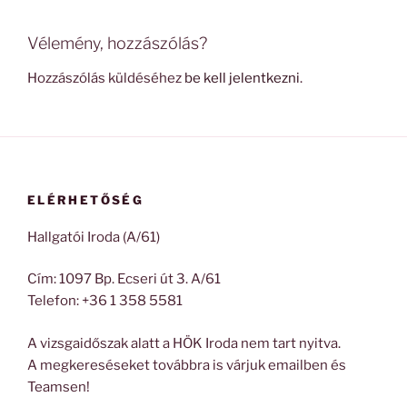
Vélemény, hozzászólás?
Hozzászólás küldéséhez
be kell jelentkezni
.
ELÉRHETŐSÉG
Hallgatói Iroda (A/61)
Cím: 1097 Bp. Ecseri út 3. A/61
Telefon: +36 1 358 5581
A vizsgaidőszak alatt a HÖK Iroda nem tart nyitva.
A megkereséseket továbbra is várjuk emailben és
Teamsen!