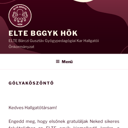
Tartalomhoz
ELTE BGGYK HÖK
ELTE Bárczi Gusztáv Gyógypedagógiai Kar Hallgatói
Önkormányzat
Menü
GÓLYAKÖSZÖNTŐ
Kedves Hallgatótársam!
Engedd meg, hogy elsőnek gratuláljak Neked sikeres