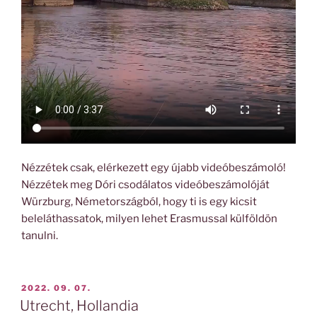
Nézzétek csak, elérkezett egy újabb videóbeszámoló!
Nézzétek meg Dóri csodálatos videóbeszámolóját
Würzburg, Németországból, hogy ti is egy kicsit
beleláthassatok, milyen lehet Erasmussal külföldön
tanulni.
BEKÜLDVE:
2022. 09. 07.
Utrecht, Hollandia