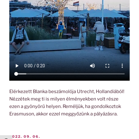
Elérkezett Blanka beszámolója Utrecht, Hollandiából!
Nézzétek meg ti is milyen élményekben volt része
ezen a gyönyörű helyen. Reméljük, ha gondolkoztok
Erasmuson, akkor ezzel meggyőzünk a pályázásra.
BEKÜLDVE:
2022. 09. 06.