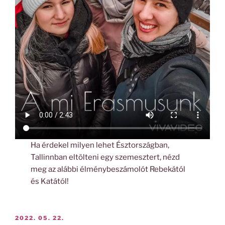
Ha érdekel milyen lehet Észtországban,
Tallinnban eltölteni egy szemesztert, nézd
meg az alábbi élménybeszámolót Rebekától
és Katától!
BEKÜLDVE:
2022. 05. 22.