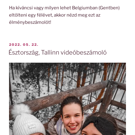
Ha kíváncsi vagy milyen lehet Belgiumban (Gentben)
eltölteni egy félévet, akkor nézd meg ezt az
élménybeszámolót!
BEKÜLDVE:
2022. 05. 22.
Észtország, Tallinn videóbeszámoló