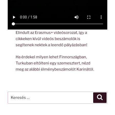
Elindult az Erasmus+ videósorozat, így a
cikkeken kívül videós beszámolók is
segítenek nektek a leendő pályázásban!
Ha érdekel milyen lehet Finnországban,
Turkuban eltölteni egy szemesztert, nézd
meg az alábbi élménybeszámolót Karinától.
Keresés
Keresé
a
következő
kifejezésre: