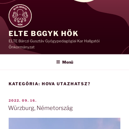
Tartalomhoz
ELTE BGGYK HÖK
ELTE Bárczi Gusztáv Gyógypedagógiai Kar Hallgatói
Önkormányzat
Menü
KATEGÓRIA:
HOVA UTAZHATSZ?
BEKÜLDVE:
2022. 09. 16.
Würzburg, Németország