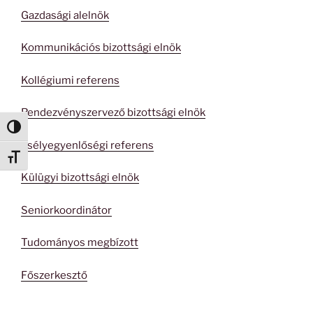
Gazdasági alelnök
Kommunikációs bizottsági elnök
Kollégiumi referens
Rendezvényszervező bizottsági elnök
Nagy kontraszt váltása
Esélyegyenlőségi referens
Betűméret váltása
Külügyi bizottsági elnök
Seniorkoordinátor
Tudományos megbízott
Főszerkesztő