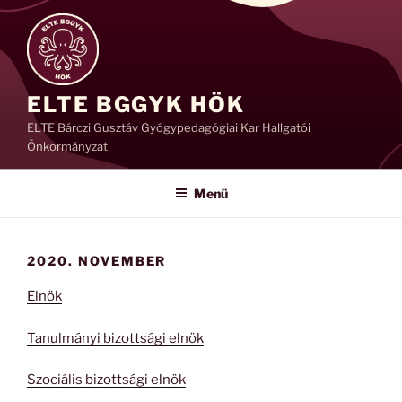
Tartalomhoz
ELTE BGGYK HÖK
ELTE Bárczi Gusztáv Gyógypedagógiai Kar Hallgatói
Önkormányzat
Menü
2020. NOVEMBER
Elnök
Tanulmányi bizottsági elnök
Szociális bizottsági elnök