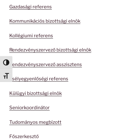
Gazdasági referens
Kommunikációs bizottsági elnök
Kollégiumi referens
Rendezvényszervező bizottsági elnök
Nagy kontraszt váltása
Rendezvényszervező asszisztens
Betűméret váltása
Esélyegyenlőségi referens
Külügyi bizottsági elnök
Seniorkoordinátor
Tudományos megbízott
Főszerkesztő