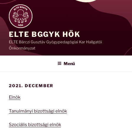
Tartalomhoz
ELTE BGGYK HÖK
ELTE Bárczi Gusztáv Gyógypedagógiai Kar Hallgatói
Önkormányzat
Menü
2021. DECEMBER
Elnök
Tanulmányi bizottsági elnök
Szociális bizottsági elnök