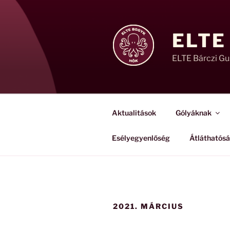
Tartalomhoz
ELTE
ELTE Bárczi G
Aktualitások
Gólyáknak
Esélyegyenlőség
Átláthatós
2021. MÁRCIUS