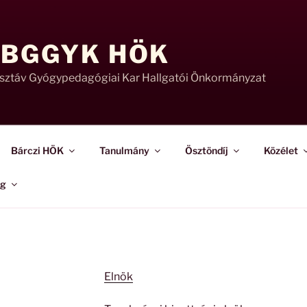
 BGGYK HÖK
usztáv Gyógypedagógiai Kar Hallgatói Önkormányzat
Bárczi HÖK
Tanulmány
Ösztöndíj
Közélet
ág
Elnök