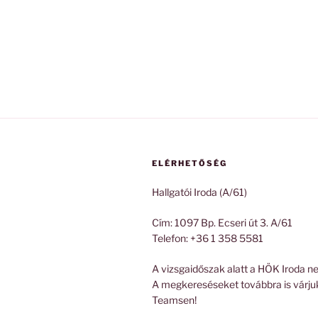
ELÉRHETŐSÉG
Hallgatói Iroda (A/61)
Cím: 1097 Bp. Ecseri út 3. A/61
Telefon: +36 1 358 5581
A vizsgaidőszak alatt a HÖK Iroda ne
A megkereséseket továbbra is várju
Teamsen!