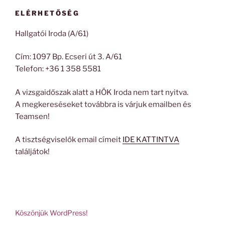
ELÉRHETŐSÉG
Hallgatói Iroda (A/61)
Cím: 1097 Bp. Ecseri út 3. A/61
Telefon: +36 1 358 5581
A vizsgaidőszak alatt a HÖK Iroda nem tart nyitva.
A megkereséseket továbbra is várjuk emailben és
Teamsen!
A tisztségviselők email címeit
IDE KATTINTVA
találjátok!
Köszönjük WordPress!