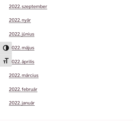
2022. szeptember
2022. nyár
2022. június
2022. május
Nagy kontraszt váltása
Betűméret váltása
2022. április
2022. március
2022. február
2022. január