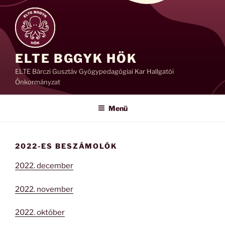
Tartalomhoz
ELTE BGGYK HÖK
ELTE Bárczi Gusztáv Gyógypedagógiai Kar Hallgatói
Önkormányzat
Menü
2022-ES BESZÁMOLÓK
2022. december
2022. november
2022. október