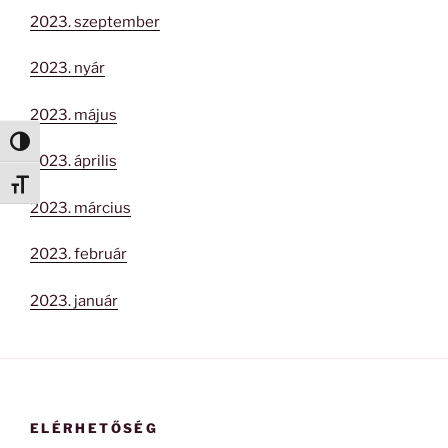
2023. szeptember
2023. nyár
2023. május
Nagy kontraszt váltása
2023. április
Betűméret váltása
2023. március
2023. február
2023. január
ELÉRHETŐSÉG