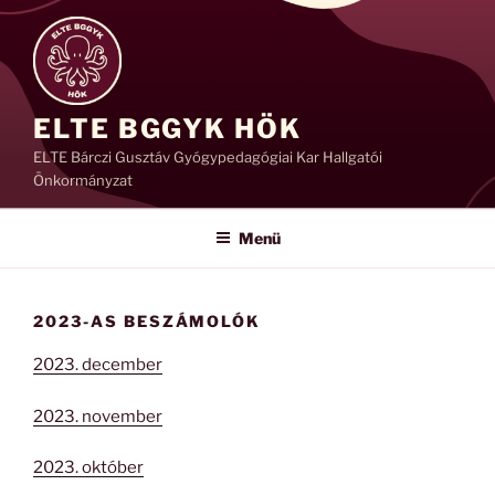
Tartalomhoz
ELTE BGGYK HÖK
ELTE Bárczi Gusztáv Gyógypedagógiai Kar Hallgatói
Önkormányzat
Menü
2023-AS BESZÁMOLÓK
2023. december
2023. november
2023. október