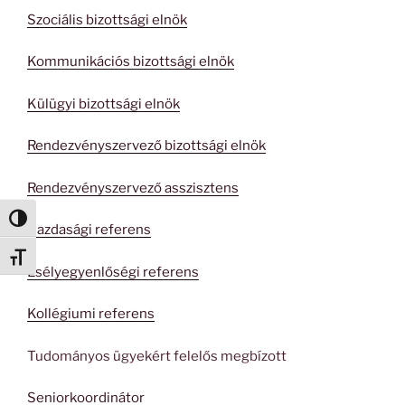
Szociális bizottsági elnök
Kommunikációs bizottsági elnök
Külügyi bizottsági elnök
Rendezvényszervező bizottsági elnök
Rendezvényszervező asszisztens
Nagy kontraszt váltása
Gazdasági referens
Betűméret váltása
Esélyegyenlőségi referens
Kollégiumi referens
Tudományos ügyekért felelős megbízott
Seniorkoordinátor