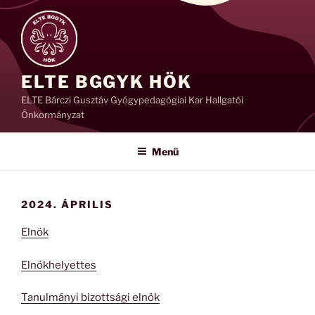
Tartalomhoz
ELTE BGGYK HÖK
ELTE Bárczi Gusztáv Gyógypedagógiai Kar Hallgatói
Önkormányzat
Menü
2024. ÁPRILIS
Elnök
Elnökhelyettes
Tanulmányi bizottsági elnök