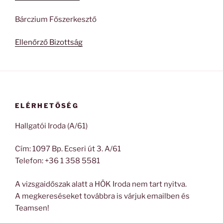
Bárczium Főszerkesztő
Ellenőrző Bizottság
ELÉRHETŐSÉG
Hallgatói Iroda (A/61)
Cím: 1097 Bp. Ecseri út 3. A/61
Telefon: +36 1 358 5581
A vizsgaidőszak alatt a HÖK Iroda nem tart nyitva.
A megkereséseket továbbra is várjuk emailben és
Teamsen!