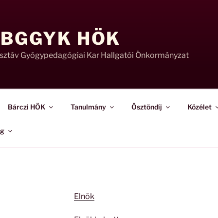
 BGGYK HÖK
usztáv Gyógypedagógiai Kar Hallgatói Önkormányzat
Bárczi HÖK
Tanulmány
Ösztöndíj
Közélet
ág
Elnök