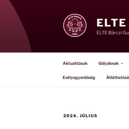
Tartalomhoz
ELTE
ELTE Bárczi G
Aktualitások
Gólyáknak
Esélyegyenlőség
Átláthatós
2024. JÚLIUS