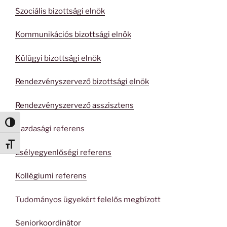
Szociális bizottsági elnök
Kommunikációs bizottsági elnök
Külügyi bizottsági elnök
Rendezvényszervező bizottsági elnök
Rendezvényszervező asszisztens
Nagy kontraszt váltása
Gazdasági referens
Betűméret váltása
Esélyegyenlőségi referens
Kollégiumi referens
Tudományos ügyekért felelős megbízott
Seniorkoordinátor