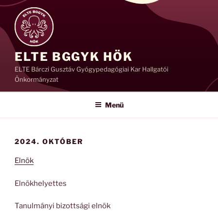
Tartalomhoz
ELTE BGGYK HÖK
ELTE Bárczi Gusztáv Gyógypedagógiai Kar Hallgatói
Önkormányzat
Menü
2024. OKTÓBER
Elnök
Elnökhelyettes
Tanulmányi bizottsági elnök