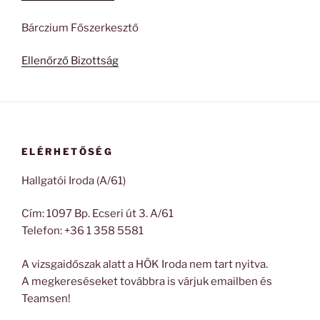
Bárczium Főszerkesztő
Ellenőrző Bizottság
ELÉRHETŐSÉG
Hallgatói Iroda (A/61)
Cím: 1097 Bp. Ecseri út 3. A/61
Telefon: +36 1 358 5581
A vizsgaidőszak alatt a HÖK Iroda nem tart nyitva.
A megkereséseket továbbra is várjuk emailben és
Teamsen!