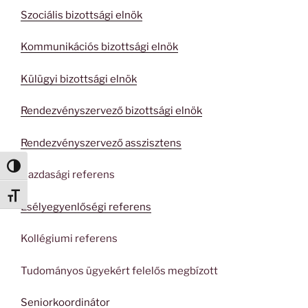
Szociális bizottsági elnök
Kommunikációs bizottsági elnök
Külügyi bizottsági elnök
Rendezvényszervező bizottsági elnök
Rendezvényszervező asszisztens
Nagy kontraszt váltása
Gazdasági referens
Betűméret váltása
Esélyegyenlőségi referens
Kollégiumi referens
Tudományos ügyekért felelős megbízott
Seniorkoordinátor