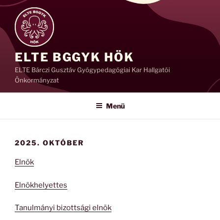
Tartalomhoz
ELTE BGGYK HÖK
ELTE Bárczi Gusztáv Gyógypedagógiai Kar Hallgatói
Önkormányzat
Menü
2025. OKTÓBER
Elnök
Elnökhelyettes
Tanulmányi bizottsági elnök