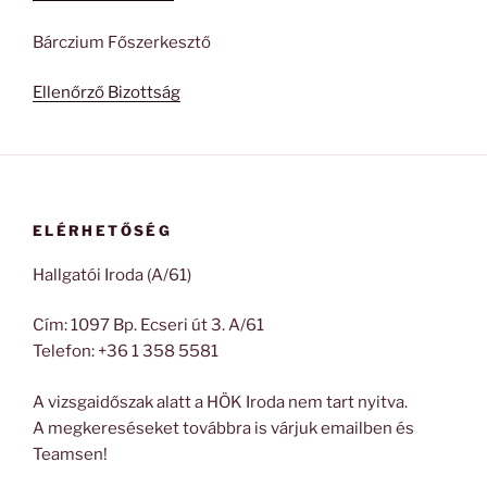
Bárczium Főszerkesztő
Ellenőrző Bizottság
ELÉRHETŐSÉG
Hallgatói Iroda (A/61)
Cím: 1097 Bp. Ecseri út 3. A/61
Telefon: +36 1 358 5581
A vizsgaidőszak alatt a HÖK Iroda nem tart nyitva.
A megkereséseket továbbra is várjuk emailben és
Teamsen!