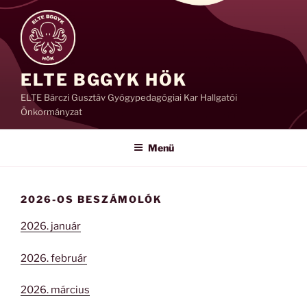
Tartalomhoz
ELTE BGGYK HÖK
ELTE Bárczi Gusztáv Gyógypedagógiai Kar Hallgatói
Önkormányzat
Menü
2026-OS BESZÁMOLÓK
2026. január
2026. február
2026. március