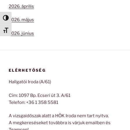
2026. április
Nagy kontraszt váltása
2026. május
Betűméret váltása
2026. június
ELÉRHETŐSÉG
Hallgatói Iroda (A/61)
Cím: 1097 Bp. Ecseri út 3. A/61
Telefon: +36 1 358 5581
A vizsgaidőszak alatt a HÖK Iroda nem tart nyitva.
A megkereséseket továbbra is várjuk emailben és
Teamsen!