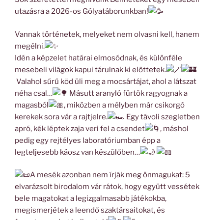
utazásra a 2026-os Gólyatáborunkban!
Vannak történetek, melyeket nem olvasni kell, hanem
megélni.
Idén a képzelet határai elmosódnak, és különféle
mesebeli világok kapui tárulnak ki előttetek.
Valahol sűrű köd üli meg a mocsártájat, ahol a látszat
néha csal…
Másutt aranyló fürtök ragyognak a
magasból
, miközben a mélyben már csikorgó
kerekek sora vár a rajtjelre.
Egy távoli szegletben
apró, kék léptek zaja veri fel a csendet
, máshol
pedig egy rejtélyes laboratóriumban épp a
legteljesebb káosz van készülőben…
A mesék azonban nem írják meg önmagukat: 5
elvarázsolt birodalom vár rátok, hogy együtt vessétek
bele magatokat a legizgalmasabb játékokba,
megismerjétek a leendő szaktársaitokat, és