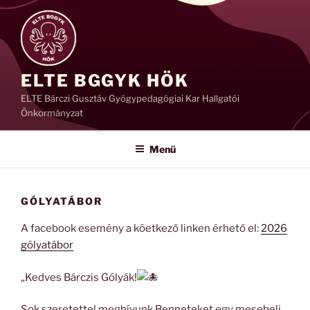
Tartalomhoz
ELTE BGGYK HÖK
ELTE Bárczi Gusztáv Gyógypedagógiai Kar Hallgatói
Önkormányzat
Menü
GÓLYATÁBOR
A facebook esemény a köetkező linken érhető el:
2026
gólyatábor
„Kedves Bárczis Gólyák!
Sok szeretettel meghívunk Benneteket egy mesebeli