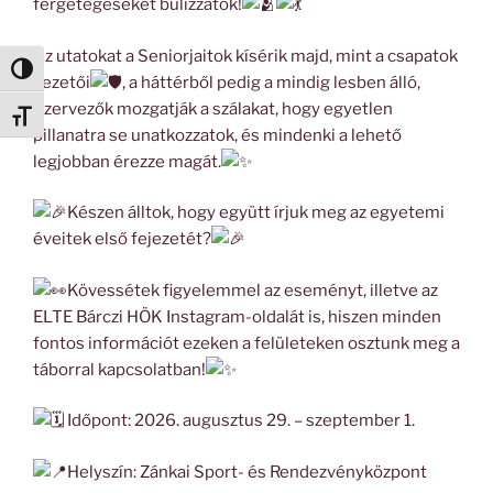
fergetegeseket bulizzatok!
Az utatokat a Seniorjaitok kísérik majd, mint a csapatok
Nagy kontraszt váltása
vezetői
, a háttérből pedig a mindig lesben álló,
Szervezők mozgatják a szálakat, hogy egyetlen
Betűméret váltása
pillanatra se unatkozzatok, és mindenki a lehető
legjobban érezze magát.
Készen álltok, hogy együtt írjuk meg az egyetemi
éveitek első fejezetét?
Kövessétek figyelemmel az eseményt, illetve az
ELTE Bárczi HÖK Instagram-oldalát is, hiszen minden
fontos információt ezeken a felületeken osztunk meg a
táborral kapcsolatban!
Időpont: 2026. augusztus 29. – szeptember 1.
Helyszín: Zánkai Sport- és Rendezvényközpont