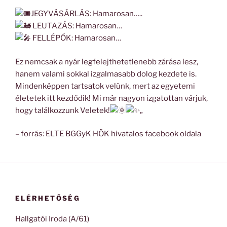
JEGYVÁSÁRLÁS: Hamarosan…..
LEUTAZÁS: Hamarosan…
FELLÉPŐK: Hamarosan…
Ez nemcsak a nyár legfelejthetetlenebb zárása lesz,
hanem valami sokkal izgalmasabb dolog kezdete is.
Mindenképpen tartsatok velünk, mert az egyetemi
életetek itt kezdődik! Mi már nagyon izgatottan várjuk,
hogy találkozzunk Veletek!
„
– forrás: ELTE BGGyK HÖK hivatalos facebook oldala
ELÉRHETŐSÉG
Hallgatói Iroda (A/61)