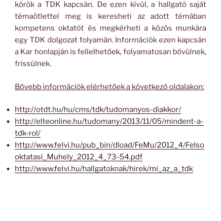
körök a TDK kapcsán. De ezen kívül, a hallgató saját
témaötlettel meg is keresheti az adott témában
kompetens oktatót és megkérheti a közös munkára
egy TDK dolgozat folyamán. Információk ezen kapcsán
a Kar honlapján is fellelhetőek, folyamatosan bővülnek,
frissülnek.
Bővebb információk elérhetőek a következő oldalakon:
http://otdt.hu/hu/cms/tdk/tudomanyos-diakkor/
http://elteonline.hu/tudomany/2013/11/05/mindent-a-
tdk-rol/
http://www.felvi.hu/pub_bin/dload/FeMu/2012_4/Felso
oktatasi_Muhely_2012_4_73-54.pdf
http://www.felvi.hu/hallgatoknak/hirek/mi_az_a_tdk