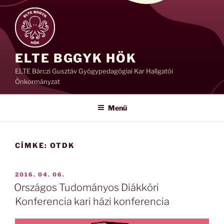
Tartalomhoz
ELTE BGGYK HÖK
ELTE Bárczi Gusztáv Gyógypedagógiai Kar Hallgatói
Önkormányzat
Menü
CÍMKE:
OTDK
BEKÜLDVE:
2016. 04. 06.
Országos Tudományos Diákköri
Konferencia kari házi konferencia