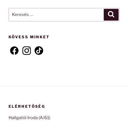
Keresés
Keresé
a
következő
kifejezésre:
KÖVESS MINKET
ELÉRHETŐSÉG
Hallgatói Iroda (A/61)