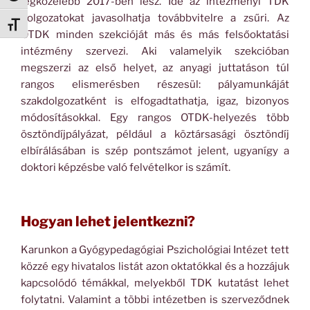
legközelebb 2017-ben lesz. Ide az intézményi TDK
dolgozatokat javasolhatja továbbvitelre a zsűri. Az
Betűméret váltása
OTDK minden szekcióját más és más felsőoktatási
intézmény szervezi. Aki valamelyik szekcióban
megszerzi az első helyet, az anyagi juttatáson túl
rangos elismerésben részesül: pályamunkáját
szakdolgozatként is elfogadtathatja, igaz, bizonyos
módosításokkal. Egy rangos OTDK-helyezés több
ösztöndíjpályázat, például a köztársasági ösztöndíj
elbírálásában is szép pontszámot jelent, ugyanígy a
doktori képzésbe való felvételkor is számít.
Hogyan lehet jelentkezni?
Karunkon a Gyógypedagógiai Pszichológiai Intézet tett
közzé egy hivatalos listát azon oktatókkal és a hozzájuk
kapcsolódó témákkal, melyekből TDK kutatást lehet
folytatni. Valamint a többi intézetben is szerveződnek