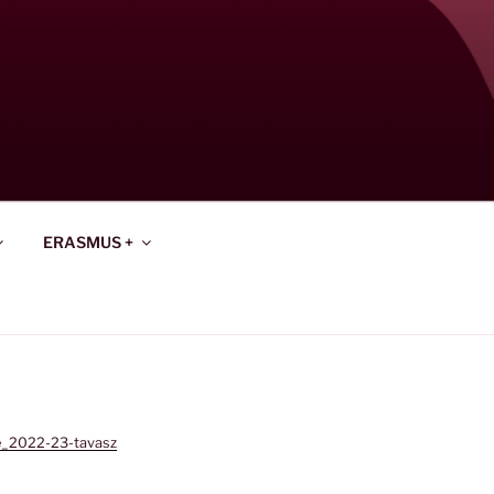
ERASMUS +
e_2022-23-tavasz