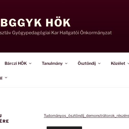
 BGGYK HÖK
usztáv Gyógypedagógiai Kar Hallgatói Önkormányzat
Bárczi HÖK
Tanulmány
Ösztöndíj
Közélet
ág
J
Tudományos_ösztöndíj_demonstrátorok_részér
ÉRE