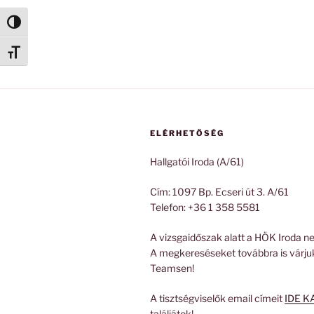
Nagy kontraszt váltása
Betűméret váltása
ELÉRHETŐSÉG
Hallgatói Iroda (A/61)
Cím: 1097 Bp. Ecseri út 3. A/61
Telefon: +36 1 358 5581
A vizsgaidőszak alatt a HÖK Iroda ne
A megkereséseket továbbra is várju
Teamsen!
A tisztségviselők email címeit
IDE K
találjátok!