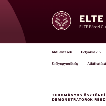
Tartalomhoz
ELTE
ELTE Bárczi G
Aktualitások
Gólyáknak
Esélyegyenlőség
Átláthatós
TUDOMÁNYOS ÖSZTÖNDÍ
DEMONSTRÁTOROK RÉSZ