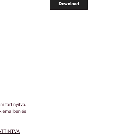
Download
m tart nyitva.
k emailben és
ATTINTVA