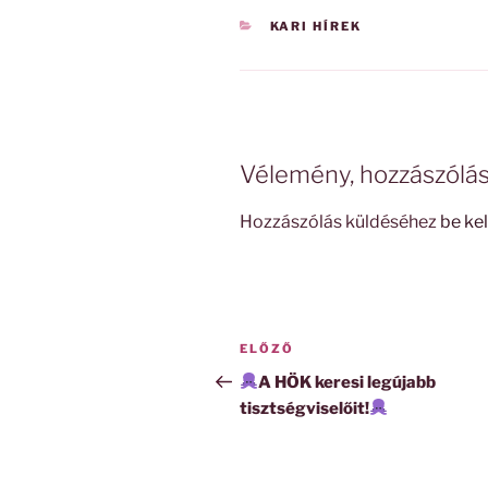
KATEGÓRIÁK
KARI HÍREK
Vélemény, hozzászólá
Hozzászólás küldéséhez
be kel
Bejegyzés
Korábbi
ELŐZŐ
navigáció
bejegyzés
A HÖK keresi legújabb
tisztségviselőit!