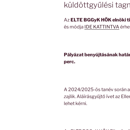
küldöttgyűlési ta
Az
ELTE BGGyK HÖK elnöki t
és módja
IDE KATTINTVA
érhet
Pályázat benyújtásának határ
perc.
A 2024/2025-ös tanév során 
zajlik
. Aláírásgyűjtő ívet az E
lehet kérni.