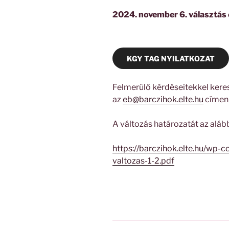
2024. november 6. választás
KGY TAG NYILATKOZAT
Felmerülő kérdéseitekkel keres
az
eb@barczihok.elte.hu
címen
A változás határozatát az alábbi
https://barczihok.elte.hu/wp-
valtozas-1-2.pdf