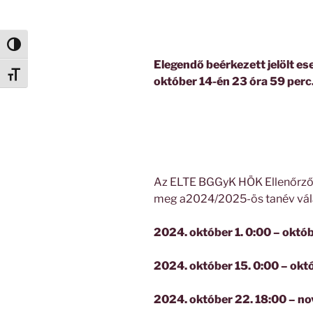
Nagy kontraszt váltása
Elegendő beérkezett jelölt eset
Betűméret váltása
október 14-én 23 óra 59 perc
Az ELTE BGGyK HÖK Ellenőrző 
meg a2024/2025-ös tanév vál
2024. október 1. 0:00 – októbe
2024. október 15. 0:00 – okt
2024. október 22. 18:00 – no