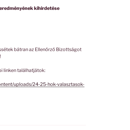
 eredményének kihirdetése
sétek bátran az Ellenőrző Bizottságot
!
 linken találhatjátok:
content/uploads/24-25-hok-valasztasok-