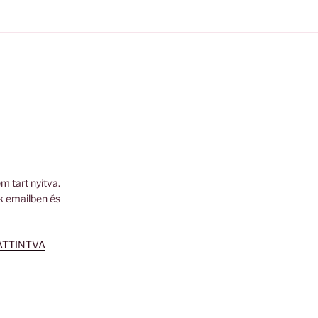
m tart nyitva.
k emailben és
ATTINTVA