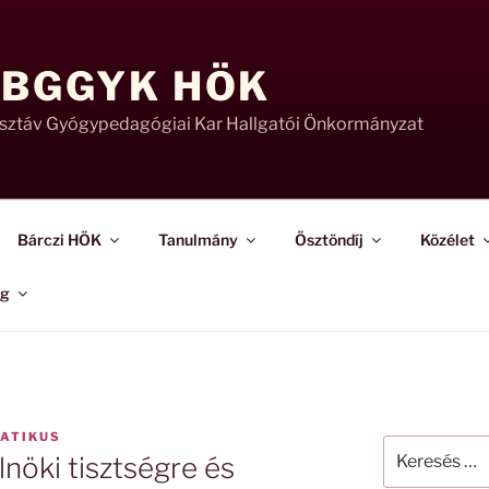
 BGGYK HÖK
usztáv Gyógypedagógiai Kar Hallgatói Önkormányzat
Bárczi HÖK
Tanulmány
Ösztöndíj
Közélet
ág
ATIKUS
Keresés
elnöki tisztségre és
a