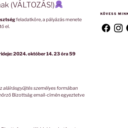
következő
gnak (VÁLTOZÁS!)
kifejezésre:
KÖVESS MIN
isztség
feladatköre, a pályázás menete
ő el.
ideje: 2024. október 14. 23 óra 59
az
aláírásgyűjtés személyes formában
llenőrző Bizottság email-címén egyeztetve