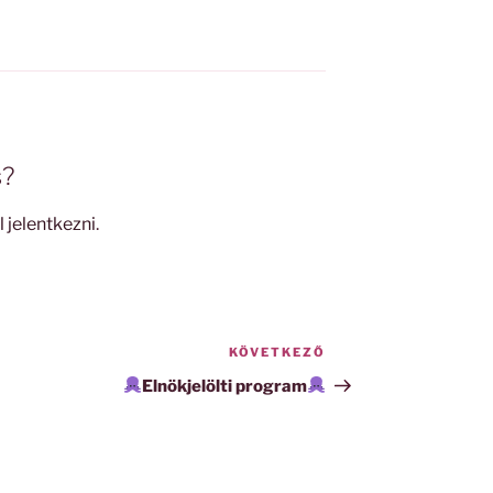
s?
l jelentkezni
.
KÖVETKEZŐ
Következő
bejegyzés
Elnökjelölti program