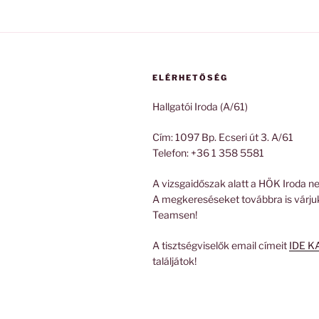
ELÉRHETŐSÉG
Hallgatói Iroda (A/61)
Cím: 1097 Bp. Ecseri út 3. A/61
Telefon: +36 1 358 5581
A vizsgaidőszak alatt a HÖK Iroda ne
A megkereséseket továbbra is várju
Teamsen!
A tisztségviselők email címeit
IDE K
találjátok!