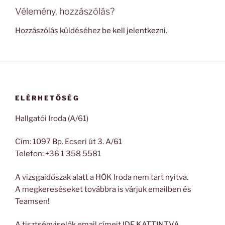
Vélemény, hozzászólás?
Hozzászólás küldéséhez
be kell jelentkezni
.
ELÉRHETŐSÉG
Hallgatói Iroda (A/61)
Cím: 1097 Bp. Ecseri út 3. A/61
Telefon: +36 1 358 5581
A vizsgaidőszak alatt a HÖK Iroda nem tart nyitva.
A megkereséseket továbbra is várjuk emailben és
Teamsen!
A tisztségviselők email címeit
IDE KATTINTVA