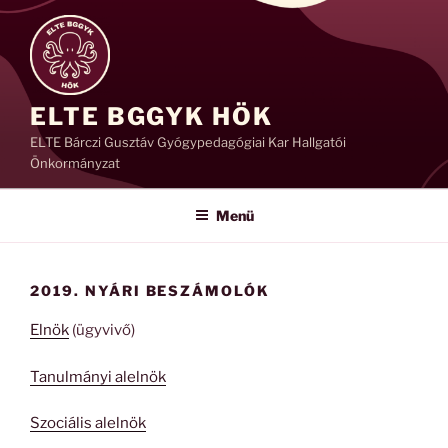
Tartalomhoz
ELTE BGGYK HÖK
ELTE Bárczi Gusztáv Gyógypedagógiai Kar Hallgatói
Önkormányzat
Menü
2019. NYÁRI BESZÁMOLÓK
Elnök
(ügyvivő)
Tanulmányi alelnök
Szociális alelnök