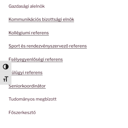
Gazdasági alelnök
Kommunikációs bizottsági elnök
Kollégiumi referens
Sport és rendezvényszervező referens
Esélyegyenlőségi referens
Nagy kontraszt váltása
Külügyi referens
Betűméret váltása
Seniorkoordinátor
Tudományos megbízott
Főszerkesztő