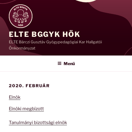
Tartalomhoz
ELTE BGGYK HÖK
ELTE Bárczi Gusztáv Gyógypedagógiai Kar Hallgatói
Önkormányzat
Menü
2020. FEBRUÁR
Elnök
Elnöki megbízott
Tanulmányi bizottsági elnök