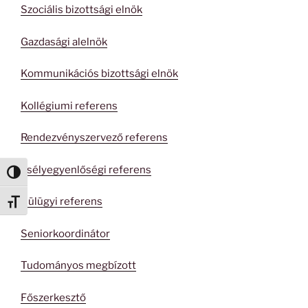
Szociális bizottsági elnök
Gazdasági alelnök
Kommunikációs bizottsági elnök
Kollégiumi referens
Rendezvényszervező referens
Esélyegyenlőségi referens
Nagy kontraszt váltása
Külügyi referens
Betűméret váltása
Seniorkoordinátor
Tudományos megbízott
Főszerkesztő