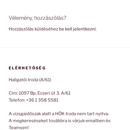
Vélemény, hozzászólás?
Hozzászólás küldéséhez
be kell jelentkezni
.
ELÉRHETŐSÉG
Hallgatói Iroda (A/61)
Cím: 1097 Bp. Ecseri út 3. A/61
Telefon: +36 1 358 5581
A vizsgaidőszak alatt a HÖK Iroda nem tart nyitva.
A megkereséseket továbbra is várjuk emailben és
Teamsen!