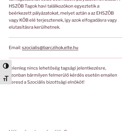
HSZÖB Tagok havi találkozókon egyeztetik a
beérkezett pályázatokat, melyet aztán a az EHSZÖB
vagy KÖB elé terjesztenek, így azok elfogadásra vagy
elutasításra kerülhetnek.
Email:
szocialis@barczihok.elte.hu
Nagy kontraszt váltása
Jelenleg nincs lehetőség tagsági jelentkezésre,
azonban bármilyen felmerülő kérdés esetén emailen
Betűméret váltása
keresd a Szociális bizottsági elnököt!