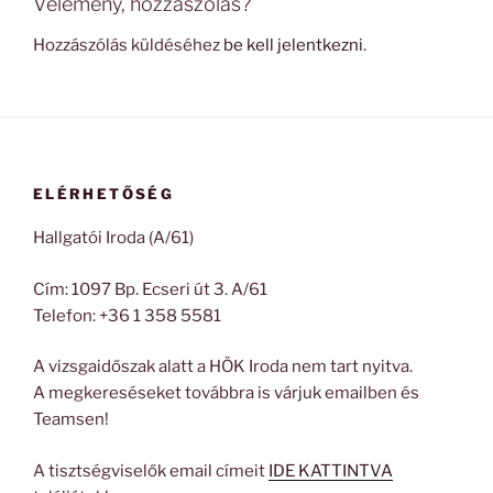
Vélemény, hozzászólás?
Hozzászólás küldéséhez
be kell jelentkezni
.
ELÉRHETŐSÉG
Hallgatói Iroda (A/61)
Cím: 1097 Bp. Ecseri út 3. A/61
Telefon: +36 1 358 5581
A vizsgaidőszak alatt a HÖK Iroda nem tart nyitva.
A megkereséseket továbbra is várjuk emailben és
Teamsen!
A tisztségviselők email címeit
IDE KATTINTVA