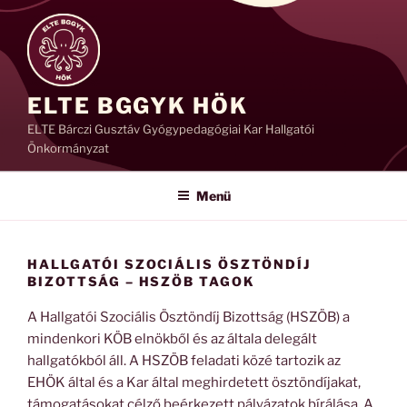
Tartalomhoz
ELTE BGGYK HÖK
ELTE Bárczi Gusztáv Gyógypedagógiai Kar Hallgatói
Önkormányzat
Menü
HALLGATÓI SZOCIÁLIS ÖSZTÖNDÍJ
BIZOTTSÁG – HSZÖB TAGOK
A Hallgatói Szociális Ösztöndíj Bizottság (HSZÖB) a
mindenkori KÖB elnökből és az általa delegált
hallgatókból áll. A HSZÖB feladati közé tartozik az
EHÖK által és a Kar által meghirdetett ösztöndíjakat,
támogatásokat célző beérkezett pályázatok bírálása. A