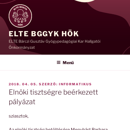
Tartalomhoz
ELTE BGGYK HÖK
ELTE Bárczi Gusztáv Gyógypedagógiai Kar Hallgatói
Önkormányzat
Menü
BEKÜLDVE:
2018. 04. 05.
SZERZŐ:
INFORMATIKUS
Elnöki tisztségre beérkezett
pályázat
sziasztok,
Az elnöki tisztség betöltésére Menyhárt Barbara