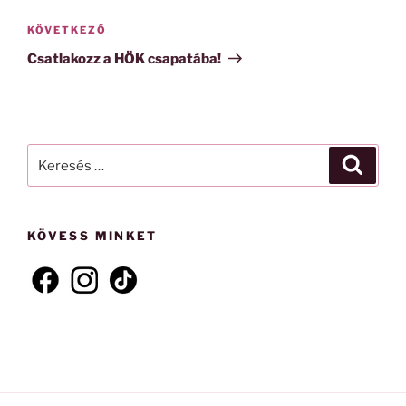
Következő
KÖVETKEZŐ
bejegyzés
Csatlakozz a HÖK csapatába!
Keresés
Keresé
a
következő
kifejezésre:
KÖVESS MINKET