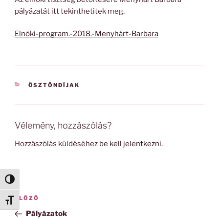
pályázatát itt tekinthetitek meg.
Elnöki-program.-2018.-Menyhárt-Barbara
KATEGÓRIÁK
ÖSZTÖNDÍJAK
Vélemény, hozzászólás?
Hozzászólás küldéséhez
be kell jelentkezni
.
Nagy kontraszt váltása
Bejegyzés
Korábbi
ELŐZŐ
Betűméret váltása
navigáció
bejegyzés
Pályázatok