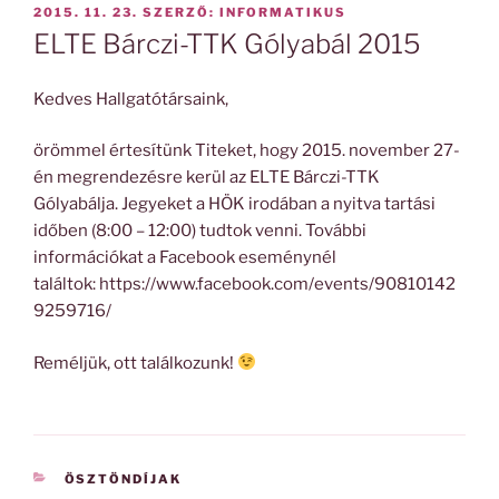
BEKÜLDVE:
2015. 11. 23.
SZERZŐ:
INFORMATIKUS
ELTE Bárczi-TTK Gólyabál 2015
Kedves Hallgatótársaink,
örömmel értesítünk Titeket, hogy 2015. november 27-
én megrendezésre kerül az ELTE Bárczi-TTK
Gólyabálja. Jegyeket a HÖK irodában a nyitva tartási
időben (8:00 – 12:00) tudtok venni. További
információkat a Facebook eseménynél
találtok: https://www.facebook.com/events/90810142
9259716/
Reméljük, ott találkozunk!
KATEGÓRIÁK
ÖSZTÖNDÍJAK