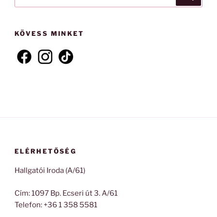
a
következő
kifejezésre:
KÖVESS MINKET
ELÉRHETŐSÉG
Hallgatói Iroda (A/61)
Cím: 1097 Bp. Ecseri út 3. A/61
Telefon: +36 1 358 5581