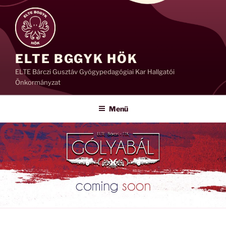
Tartalomhoz
ELTE BGGYK HÖK
ELTE Bárczi Gusztáv Gyógypedagógiai Kar Hallgatói
Önkormányzat
Menü