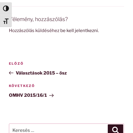
Nagy kontraszt váltása
Vélemény, hozzászólás?
Betűméret váltása
Hozzászólás küldéséhez
be kell jelentkezni
.
Bejegyzés
Korábbi
ELŐZŐ
navigáció
bejegyzés
Választások 2015 – ősz
Következő
KÖVETKEZŐ
bejegyzés
OMHV 2015/16/1
Keresés
Keresé