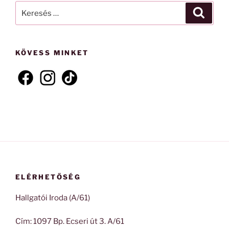
Keresés
Keresé
a
következő
kifejezésre:
KÖVESS MINKET
ELÉRHETŐSÉG
Hallgatói Iroda (A/61)
Cím: 1097 Bp. Ecseri út 3. A/61