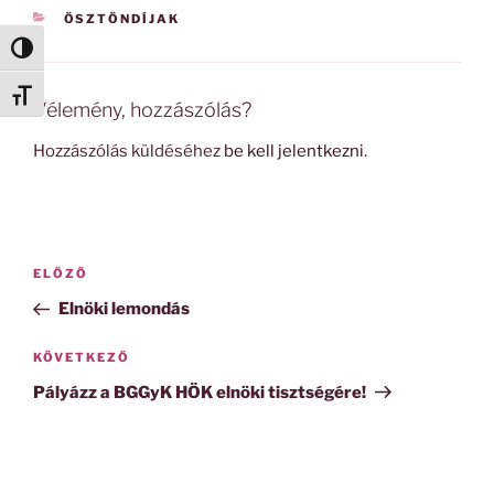
KATEGÓRIÁK
ÖSZTÖNDÍJAK
Nagy kontraszt váltása
Betűméret váltása
Vélemény, hozzászólás?
Hozzászólás küldéséhez
be kell jelentkezni
.
Bejegyzés
Korábbi
ELŐZŐ
navigáció
bejegyzés
Elnöki lemondás
Következő
KÖVETKEZŐ
bejegyzés
Pályázz a BGGyK HÖK elnöki tisztségére!