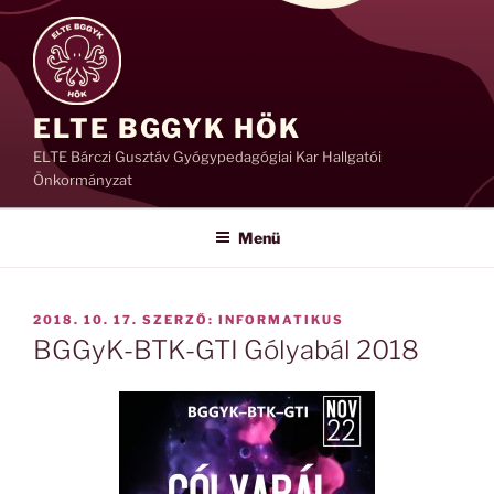
Tartalomhoz
ELTE BGGYK HÖK
ELTE Bárczi Gusztáv Gyógypedagógiai Kar Hallgatói
Önkormányzat
Menü
BEKÜLDVE:
2018. 10. 17.
SZERZŐ:
INFORMATIKUS
BGGyK-BTK-GTI Gólyabál 2018