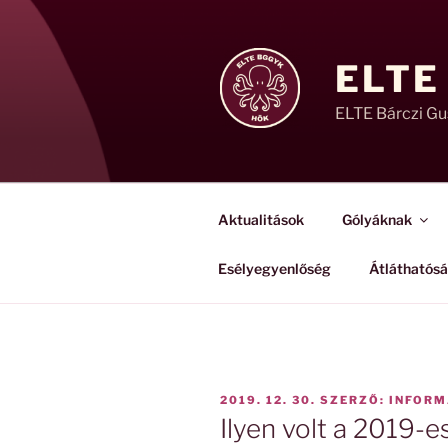
Tartalomhoz
ELTE
ELTE Bárczi G
Aktualitások
Gólyáknak
Esélyegyenlőség
Átláthatós
BEKÜLDVE:
2019. 12. 30.
SZERZŐ:
INFORM
Ilyen volt a 2019-e