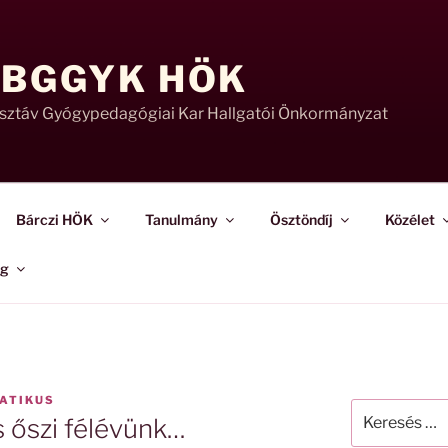
 BGGYK HÖK
usztáv Gyógypedagógiai Kar Hallgatói Önkormányzat
Bárczi HÖK
Tanulmány
Ösztöndíj
Közélet
ág
ATIKUS
Keresés
s őszi félévünk…
a