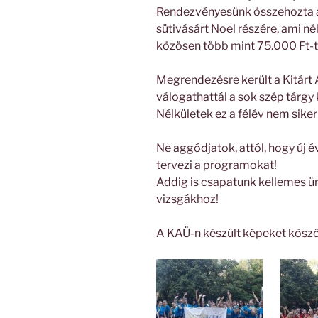
Rendezvényesünk összehozta a
sütivásárt Noel részére, ami né
közösen több mint 75.000 Ft-ta
Megrendezésre került a Kitárt
válogathattál a sok szép tárgy
Nélkületek ez a félév nem sikerü
Ne aggódjatok, attól, hogy új 
tervezi a programokat!
Addig is csapatunk kellemes ün
vizsgákhoz!
A KAÜ-n készült képeket köszö