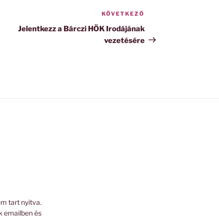
KÖVETKEZŐ
Következő
bejegyzés
Jelentkezz a Bárczi HÖK Irodájának
vezetésére
m tart nyitva.
k emailben és