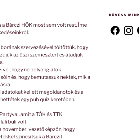
következő
kifejezésre:
KÖVESS MIN
 a Bárczi HÖK most sem volt rest. Íme
kedéseinkről:
áborának szervezésével töltöttük, hogy
ezdjük az őszi szemesztert és átadjuk
s.
-vel, hogy ne bolyongjatok
osóin és, hogy bemutassuk nektek, mik a
ásra.
ladatokat kellett megoldanotok és a
hettétek egy pub quiz keretében.
 Partyval, amit a TÓK és TTK
li buli volt.
a novemberi vezetőképzőn, hogy
ekkel színesítsük a Bárczit.