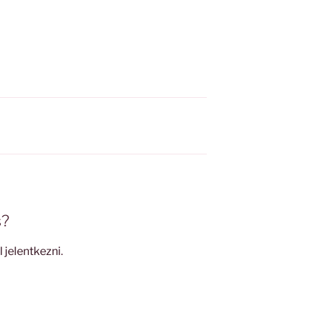
s?
l jelentkezni
.