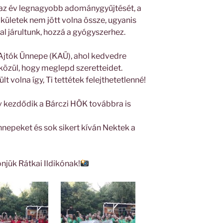
z év legnagyobb adománygyűjtését, a
lkületek nem jött volna össze, ugyanis
l járultunk, hozzá a gyógyszerhez.
 Ajtók Ünnepe (KAÜ), ahol kedvedre
 közül, hogy meglepd szeretteidet.
lt volna így, Ti tettétek felejthetetlenné!
év kezdődik a Bárczi HÖK továbbra is
nepeket és sok sikert kíván Nektek a
njük Rátkai Ildikónak!