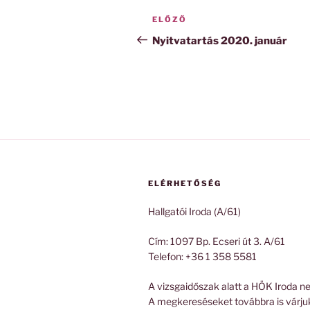
Bejegyzés
Korábbi
ELŐZŐ
navigáció
bejegyzés
Nyitvatartás 2020. január
ELÉRHETŐSÉG
Hallgatói Iroda (A/61)
Cím: 1097 Bp. Ecseri út 3. A/61
Telefon: +36 1 358 5581
A vizsgaidőszak alatt a HÖK Iroda ne
A megkereséseket továbbra is várju