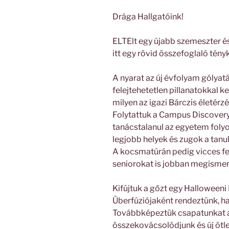
Drága Hallgatóink!
ELTElt egy újabb szemeszter és
itt egy rövid összefoglaló tény
A nyarat az új évfolyam gólyat
felejtehetetlen pillanatokkal k
milyen az igazi Bárczis életérzé
Folytattuk a Campus Discovery
tanácstalanul az egyetem foly
legjobb helyek és zugok a tanul
A kocsmatúrán pedig vicces fe
seniorokat is jobban megismer
Kifújtuk a gőzt egy Halloweeni
Überfúziójaként rendeztünk, halá
Továbbképeztük csapatunkat 
összekovácsolódjunk és új ötlet