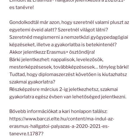
Elindult az Erasmus+ hallgatói jelentkezés a 2020/21-
es tanévre!
Gondolkodtál már azon, hogy szeretnél valami pluszt az
egyetemi éveid alatt? Szeretnél világot látni?
Szeretnéd megismerni a nemzetközi gyógypedagógiai
képzéseket, illetve a gyakorlatba is betekintenél?
Akkor jelentkezz Erasmus+ ösztöndíjra!
Bárki jelentkezhet: nappalisok, levelezősök,
mesterképzésesek, továbbképzésesek… tényleg bárki!
Tudtad, hogy diplomaszerzést követően is kiutazhatsz
szakmai gyakorlatra?
Részképzésre március 2-ig jeletkezhetsz, szakmai
gyakorlatra egész évben van lehetőséged jelentkezni.
Bővebb információkat a kari honlapon találsz:
https://www.barczi.elte.hu/content/ma-indul-az-
erasmus-hallgatoi-palyazas-a-2020-2021-es-
tanevre.t.1787?