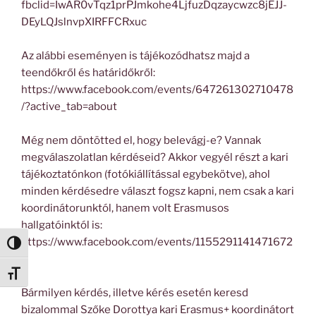
fbclid=IwAR0vTqz1prPJmkohe4LjfuzDqzaycwzc8jEJJ-
DEyLQJslnvpXIRFFCRxuc
Az alábbi eseményen is tájékozódhatsz majd a
teendőkről és határidőkről:
https://www.facebook.com/events/647261302710478
/?active_tab=about
Még nem döntötted el, hogy belevágj-e? Vannak
megválaszolatlan kérdéseid? Akkor vegyél részt a kari
tájékoztatónkon (fotókiállítással egybekötve), ahol
minden kérdésedre választ fogsz kapni, nem csak a kari
koordinátorunktól, hanem volt Erasmusos
hallgatóinktól is:
https://www.facebook.com/events/1155291141471672
Nagy kontraszt váltása
/
Betűméret váltása
Bármilyen kérdés, illetve kérés esetén keresd
bizalommal Szőke Dorottya kari Erasmus+ koordinátort