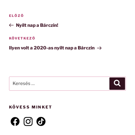
Bejegyzés
Korábbi
ELŐZŐ
navigáció
bejegyzés
Nyílt nap a Bárczin!
Következő
KÖVETKEZŐ
bejegyzés
Ilyen volt a 2020-as nyílt nap a Bárczin
Keresés
Keresé
a
következő
kifejezésre:
KÖVESS MINKET