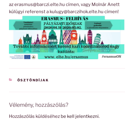
az erasmus@barczi.elte.hu címen, vagy Molnár Anett
külügyi referenst a kulugy@barczihok.elte.hu címen!
KATEGÓRIÁK
ÖSZTÖNDÍJAK
Vélemény, hozzászólás?
Hozzászólás küldéséhez
be kell jelentkezni
.