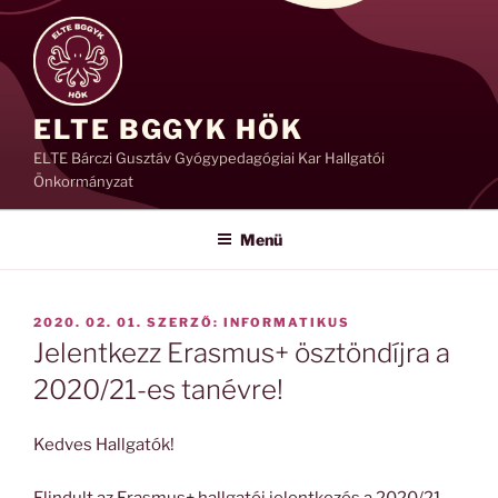
Tartalomhoz
ELTE BGGYK HÖK
ELTE Bárczi Gusztáv Gyógypedagógiai Kar Hallgatói
Önkormányzat
Menü
BEKÜLDVE:
2020. 02. 01.
SZERZŐ:
INFORMATIKUS
Jelentkezz Erasmus+ ösztöndíjra a
2020/21-es tanévre!
Kedves Hallgatók!