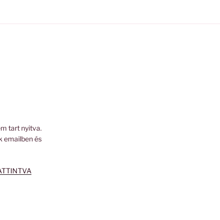
m tart nyitva.
k emailben és
ATTINTVA