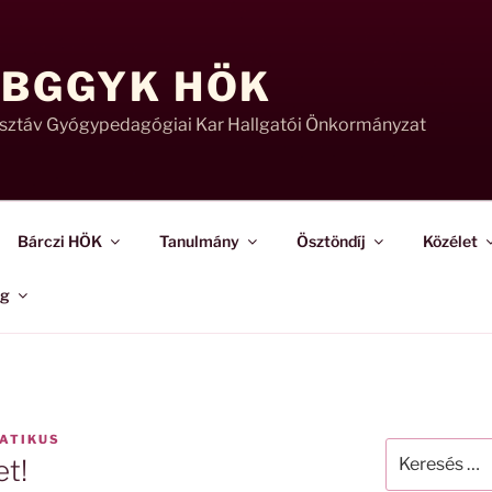
 BGGYK HÖK
usztáv Gyógypedagógiai Kar Hallgatói Önkormányzat
Bárczi HÖK
Tanulmány
Ösztöndíj
Közélet
ág
ATIKUS
Keresés
t!
a