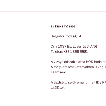
ELÉRHETŐSÉG
Hallgatói Iroda (A/61)
Cím: 1097 Bp. Ecseri út 3. A/61
Telefon: +36 1 358 5581
A vizsgaidőszak alatt a HÖK Iroda ne
A megkereséseket továbbra is várju
Teamsen!
A tisztségviselők email címeit
IDE K
találjátok!