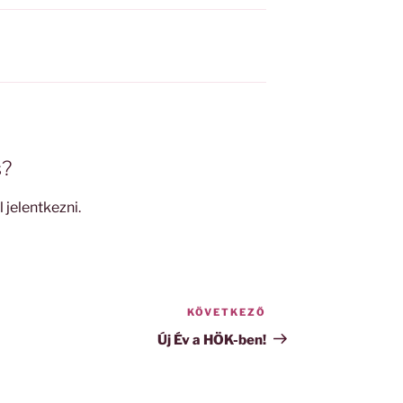
s?
l jelentkezni
.
KÖVETKEZŐ
Következő
bejegyzés
Új Év a HÖK-ben!