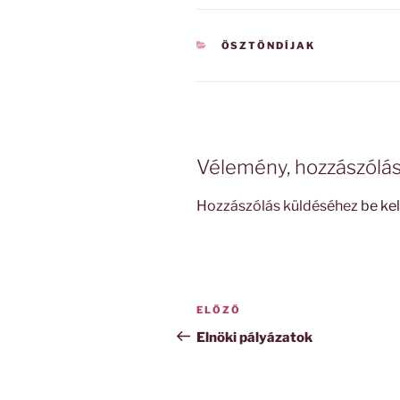
KATEGÓRIÁK
ÖSZTÖNDÍJAK
Vélemény, hozzászólá
Hozzászólás küldéséhez
be kel
Bejegyzés
Korábbi
ELŐZŐ
navigáció
bejegyzés
Elnöki pályázatok