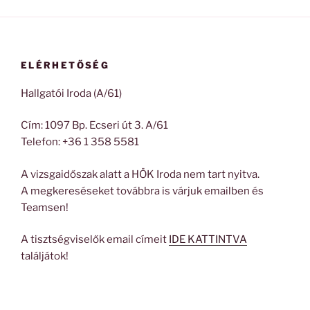
ELÉRHETŐSÉG
Hallgatói Iroda (A/61)
Cím: 1097 Bp. Ecseri út 3. A/61
Telefon: +36 1 358 5581
A vizsgaidőszak alatt a HÖK Iroda nem tart nyitva.
A megkereséseket továbbra is várjuk emailben és
Teamsen!
A tisztségviselők email címeit
IDE KATTINTVA
találjátok!