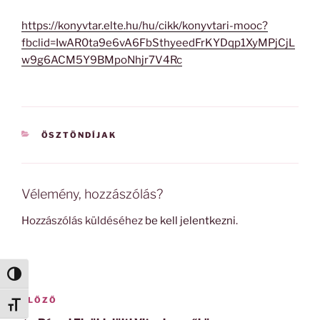
https://konyvtar.elte.hu/hu/cikk/konyvtari-mooc?
fbclid=IwAR0ta9e6vA6FbSthyeedFrKYDqp1XyMPjCjL
w9g6ACM5Y9BMpoNhjr7V4Rc
KATEGÓRIÁK
ÖSZTÖNDÍJAK
Vélemény, hozzászólás?
Hozzászólás küldéséhez
be kell jelentkezni
.
Nagy kontraszt váltása
Bejegyzés
Korábbi
ELŐZŐ
Betűméret váltása
navigáció
bejegyzés