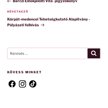
Bárczi Elnökjelölti Vita -jegyzőkönyv
Következő
KÖVETKEZŐ
bejegyzés
Kárpát-medencei Tehetségkutató Alapítvány -
Pályázati felhívás
Keresés
Keresé
a
következő
kifejezésre:
KÖVESS MINKET