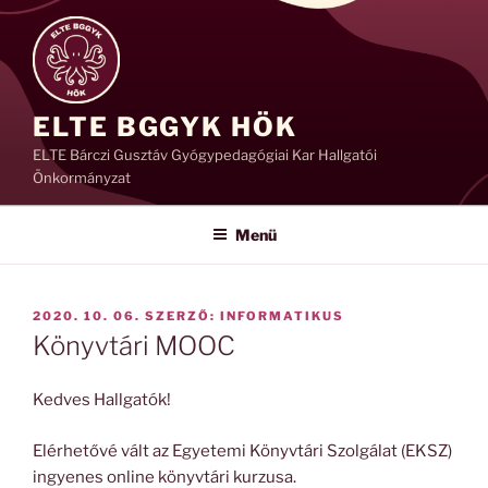
Tartalomhoz
ELTE BGGYK HÖK
ELTE Bárczi Gusztáv Gyógypedagógiai Kar Hallgatói
Önkormányzat
Menü
BEKÜLDVE:
2020. 10. 06.
SZERZŐ:
INFORMATIKUS
Könyvtári MOOC
Kedves Hallgatók!
Elérhetővé vált az Egyetemi Könyvtári Szolgálat (EKSZ)
ingyenes online könyvtári kurzusa.