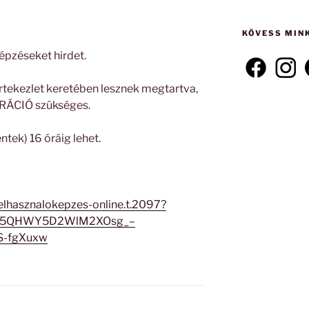
következő
kifejezésre:
KÖVESS MIN
épzéseket hirdet.
tekezlet keretében lesznek megtartva,
ÁCIÓ szükséges.
éntek) 16 óráig lehet.
/felhasznalokepzes-online.t.2097?
s35QHWY5D2WlM2XOsg_–
S-fgXuxw