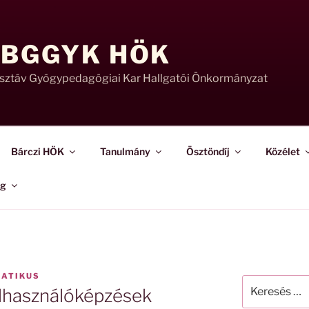
 BGGYK HÖK
usztáv Gyógypedagógiai Kar Hallgatói Önkormányzat
Bárczi HÖK
Tanulmány
Ösztöndíj
Közélet
ág
MATIKUS
Keresés
elhasználóképzések
a