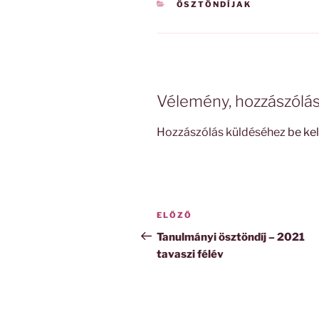
KATEGÓRIÁK
ÖSZTÖNDÍJAK
Vélemény, hozzászólá
Hozzászólás küldéséhez
be kel
Bejegyzés
Korábbi
ELŐZŐ
navigáció
bejegyzés
Tanulmányi ösztöndíj – 2021
tavaszi félév