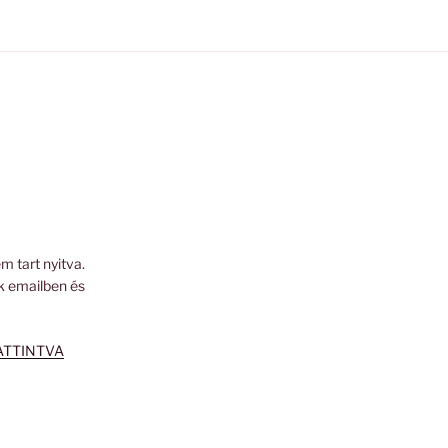
m tart nyitva.
k emailben és
ATTINTVA