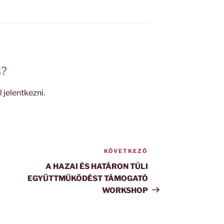
s?
l jelentkezni
.
KÖVETKEZŐ
Következő
bejegyzés
A HAZAI ÉS HATÁRON TÚLI
EGYÜTTMŰKÖDÉST TÁMOGATÓ
WORKSHOP