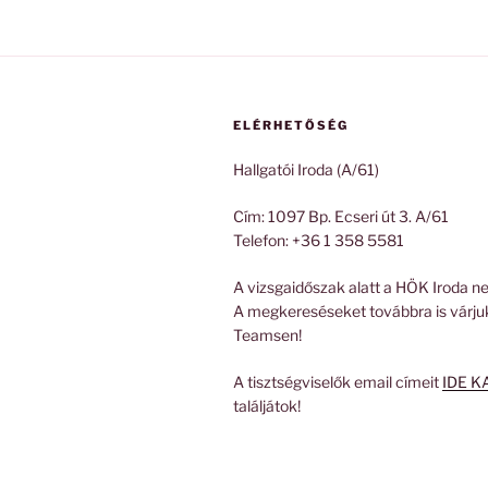
ELÉRHETŐSÉG
Hallgatói Iroda (A/61)
Cím: 1097 Bp. Ecseri út 3. A/61
Telefon: +36 1 358 5581
A vizsgaidőszak alatt a HÖK Iroda ne
A megkereséseket továbbra is várju
Teamsen!
A tisztségviselők email címeit
IDE K
találjátok!