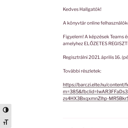
Kedves Hallgatók!
A könyvtár online felhasználók
Figyelem! A képzések Teams ér
amelyhez ELŐZETES REGISZTR
Regisztrálni 2021. április 16. (p
További részletek:
https://barczi.elte.hu/content
m=385&fbclid=IwAR3FFaD
zs4HX3BxqxmnZlhp-MR5Bkr
Nagy kontraszt váltása
Betűméret váltása