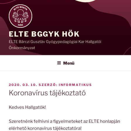
Tartalomhoz
ELTE BGGYK HÖK
ELTE Bárczi Gusztáv Gyógypedagógiai Kar Hallgatói
Önkormányzat
Menü
BEKÜLDVE:
2020. 03. 10.
SZERZŐ:
INFORMATIKUS
Koronavírus tájékoztató
Kedves Hallgatók!
Szeretnénk felhívni a figyelmeteket az ELTE honlapján
elérhető koronavírus tájékoztatóra!