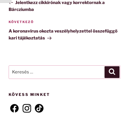
bejegyzés
Jelentkezz cikkírónak vagy korrektornak a
Bárcziumba
Következő
KÖVETKEZŐ
bejegyzés
A koronavírus okozta veszélyhelyzettel összefüggő
kari tájékoztatás
Keresés
Keresé
a
következő
kifejezésre:
KÖVESS MINKET