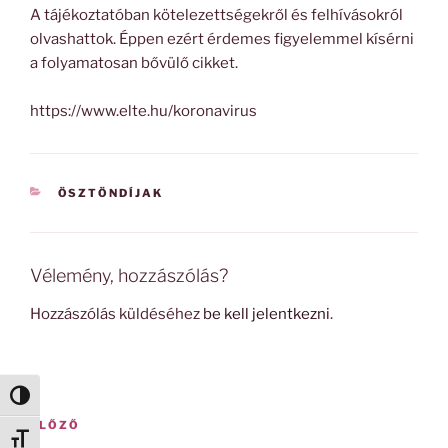
A tájékoztatóban kötelezettségekről és felhívásokról
olvashattok. Éppen ezért érdemes figyelemmel kísérni
a folyamatosan bővülő cikket.
https://www.elte.hu/koronavirus
KATEGÓRIÁK
ÖSZTÖNDÍJAK
Vélemény, hozzászólás?
Hozzászólás küldéséhez
be kell jelentkezni
.
Nagy kontraszt váltása
Bejegyzés
Korábbi
ELŐZŐ
navigáció
Betűméret váltása