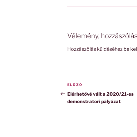
Vélemény, hozzászólá
Hozzászólás küldéséhez
be kel
Bejegyzés
Korábbi
ELŐZŐ
navigáció
bejegyzés
Elérhetővé vált a 2020/21-es
demonstrátori pályázat