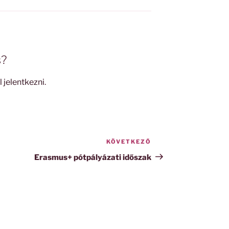
s?
l jelentkezni
.
KÖVETKEZŐ
Következő
bejegyzés
Erasmus+ pótpályázati időszak