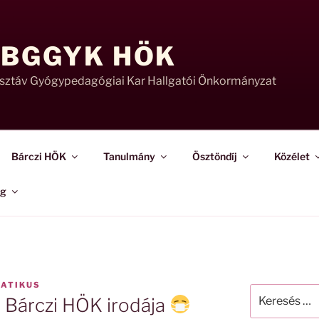
 BGGYK HÖK
usztáv Gyógypedagógiai Kar Hallgatói Önkormányzat
Bárczi HÖK
Tanulmány
Ösztöndíj
Közélet
ág
ATIKUS
Keresés
 Bárczi HÖK irodája
a