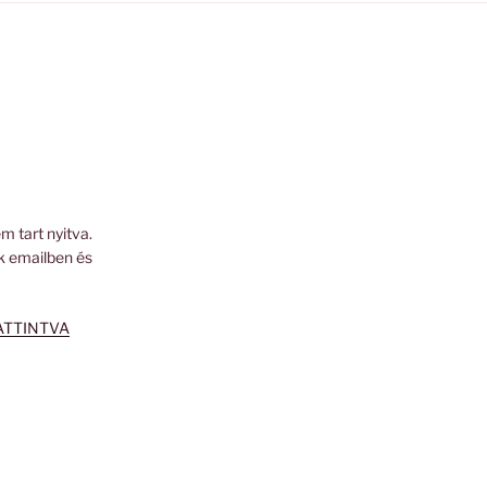
m tart nyitva.
k emailben és
ATTINTVA