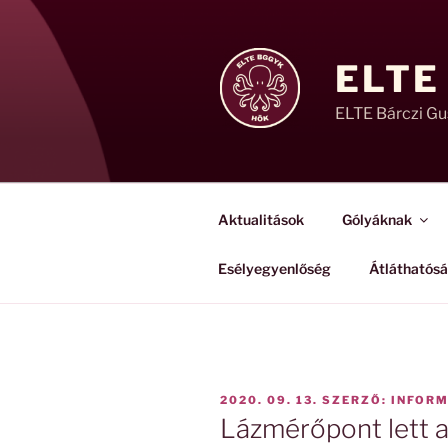
Tartalomhoz
ELTE
ELTE Bárczi G
Aktualitások
Gólyáknak
Esélyegyenlőség
Átláthatós
BEKÜLDVE:
2020. 09. 13.
SZERZŐ:
INFORM
Lázmérőpont lett a