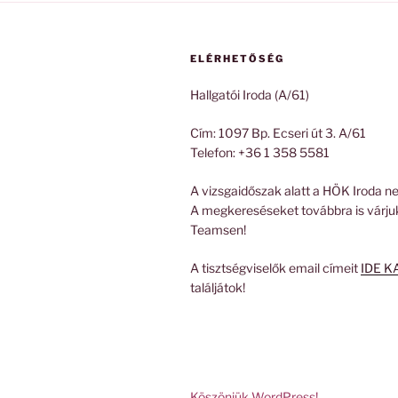
ELÉRHETŐSÉG
Hallgatói Iroda (A/61)
Cím: 1097 Bp. Ecseri út 3. A/61
Telefon: +36 1 358 5581
A vizsgaidőszak alatt a HÖK Iroda ne
A megkereséseket továbbra is várju
Teamsen!
A tisztségviselők email címeit
IDE K
találjátok!
Köszönjük WordPress!