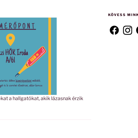
következő
kifejezésre:
KÖVESS MIN
kat a hallgatókat, akik lázasnak érzik