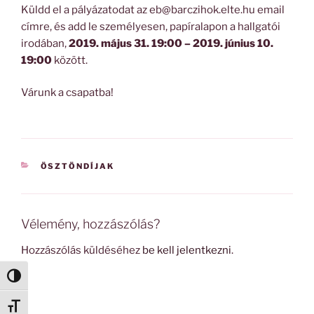
Küldd el a pályázatodat az eb@barczihok.elte.hu email
címre, és add le személyesen, papíralapon a hallgatói
irodában,
2019. május 31. 19:00 – 2019. június 10.
19:00
között.
Várunk a csapatba!
KATEGÓRIÁK
ÖSZTÖNDÍJAK
Vélemény, hozzászólás?
Hozzászólás küldéséhez
be kell jelentkezni
.
Nagy kontraszt váltása
Betűméret váltása