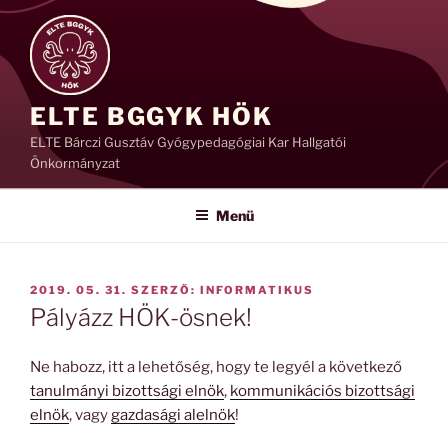
Tartalomhoz
ELTE BGGYK HÖK
ELTE Bárczi Gusztáv Gyógypedagógiai Kar Hallgatói
Önkormányzat
Menü
BEKÜLDVE:
2019. 05. 31.
SZERZŐ:
INFORMATIKUS
Pályázz HÖK-ösnek!
Ne habozz, itt a lehetőség, hogy te legyél a következő
tanulmányi bizottsági elnök
,
kommunikációs bizottsági
elnök
, vagy
gazdasági alelnök
!