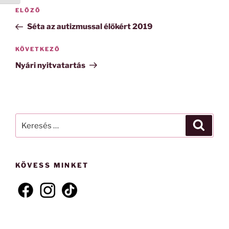
Bejegyzés
Korábbi
ELŐZŐ
navigáció
bejegyzés
Séta az autizmussal élőkért 2019
Következő
KÖVETKEZŐ
bejegyzés
Nyári nyitvatartás
Keresés
Keresé
a
következő
kifejezésre:
KÖVESS MINKET