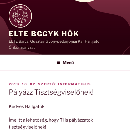
Tartalomhoz
ELTE BGGYK HÖK
ELTE Bárczi Gusztáv Gyógypedagógiai Kar Hallgatói
Önkormányzat
Menü
BEKÜLDVE:
2019. 10. 02.
SZERZŐ:
INFORMATIKUS
Pályázz Tisztségviselőnek!
Kedves Hallgatók!
Íme itt a lehetőség, hogy Ti is pályázzatok
tisztségviselőnek!