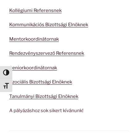
Kollégiumi Referensnek
Kommunikációs Bizottsági Elnöknek
Mentorkoordinátornak
Rendezvényszervező Referensnek
Seniorkoordinátornak
Nagy kontraszt váltása
Szociális Bizottsági Elnöknek
Betűméret váltása
Tanulmányi Bizottsági Elnöknek
A pályázáshoz sok sikert kívánunk!