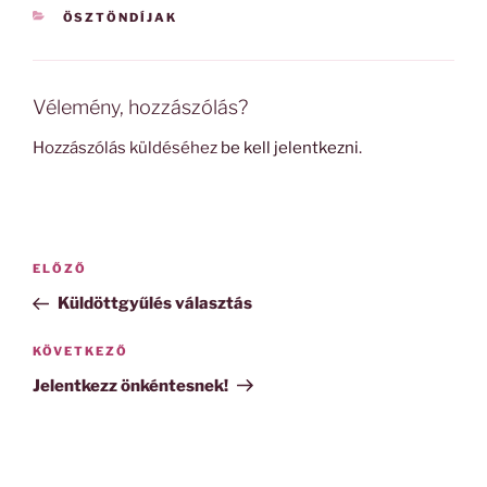
KATEGÓRIÁK
ÖSZTÖNDÍJAK
Vélemény, hozzászólás?
Hozzászólás küldéséhez
be kell jelentkezni
.
Bejegyzés
Korábbi
ELŐZŐ
navigáció
bejegyzés
Küldöttgyűlés választás
Következő
KÖVETKEZŐ
bejegyzés
Jelentkezz önkéntesnek!