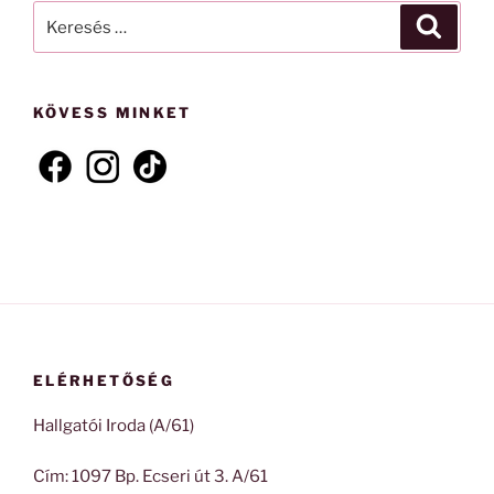
Keresés
Keresé
a
következő
kifejezésre:
KÖVESS MINKET
ELÉRHETŐSÉG
Hallgatói Iroda (A/61)
Cím: 1097 Bp. Ecseri út 3. A/61