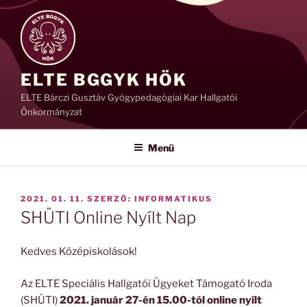
Tartalomhoz
ELTE BGGYK HÖK
ELTE Bárczi Gusztáv Gyógypedagógiai Kar Hallgatói
Önkormányzat
Menü
BEKÜLDVE:
2021. 01. 11.
SZERZŐ:
INFORMATIKUS
SHÜTI Online Nyílt Nap
Kedves Középiskolások!
Az ELTE Speciális Hallgatói Ügyeket Támogató Iroda
(SHÜTI)
2021. január 27-én 15.00-tól online nyílt