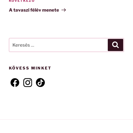
Következő
KÖVETKEZŐ
bejegyzés
A tavaszi félév menete
Keresés
Keresé
a
következő
kifejezésre:
KÖVESS MINKET