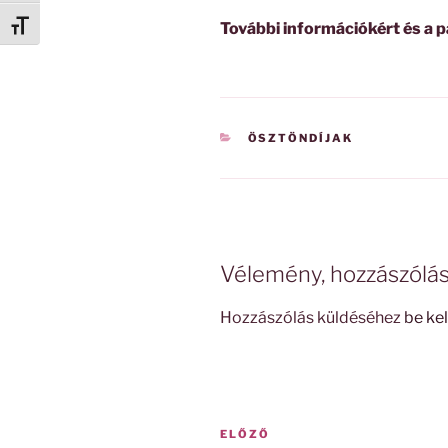
További információkért és a p
Betűméret váltása
KATEGÓRIÁK
ÖSZTÖNDÍJAK
Vélemény, hozzászólá
Hozzászólás küldéséhez
be kel
Bejegyzés
Korábbi
ELŐZŐ