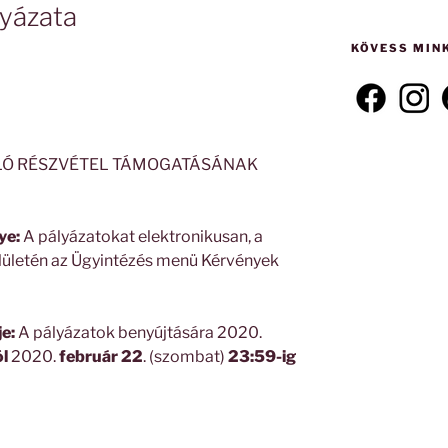
következő
yázata
kifejezésre:
KÖVESS MIN
LÓ RÉSZVÉTEL TÁMOGATÁSÁNAK
ye:
A pályázatokat elektronikusan, a
lületén az Ügyintézés menü Kérvények
e:
A pályázatok benyújtására 2020.
l
2020.
február 22
. (szombat)
23:59-ig