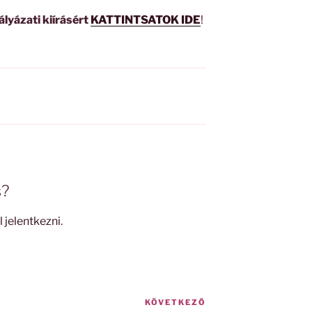
ályázati kiírásért
KATTINTSATOK IDE
!
s?
l jelentkezni
.
KÖVETKEZŐ
Következő