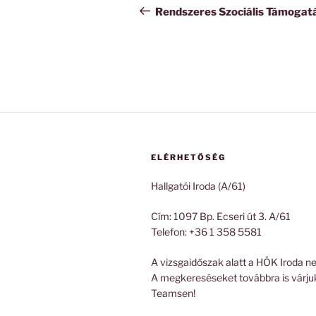
navigáció
bejegyzés
Rendszeres Szociális Támogat
ELÉRHETŐSÉG
Hallgatói Iroda (A/61)
Cím: 1097 Bp. Ecseri út 3. A/61
Telefon: +36 1 358 5581
A vizsgaidőszak alatt a HÖK Iroda ne
A megkereséseket továbbra is várju
Teamsen!