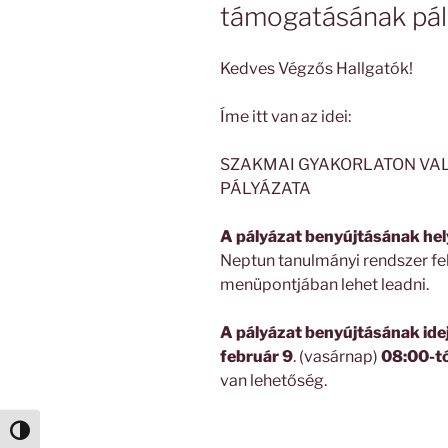
támogatásának pál
Kedves Végzős Hallgatók!
Íme itt van az idei:
SZAKMAI GYAKORLATON VA
PÁLYÁZATA
A pályázat benyújtásának hel
Neptun tanulmányi rendszer fe
menüpontjában lehet leadni.
A pályázat benyújtásának idej
február 9
. (vasárnap)
08:00-tó
van lehetőség.
Nagy kontraszt váltása