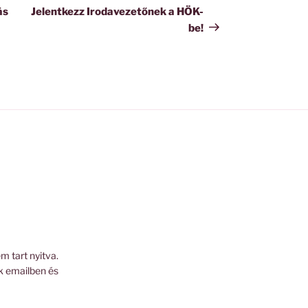
bejegyzés
ás
Jelentkezz Irodavezetőnek a HÖK-
be!
m tart nyitva.
k emailben és