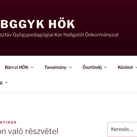
 BGGYK HÖK
usztáv Gyógypedagógiai Kar Hallgatói Önkormányzat
Bárczi HÖK
Tanulmány
Ösztöndíj
Közélet
ág
ATIKUS
Keresés
n való részvétel
a