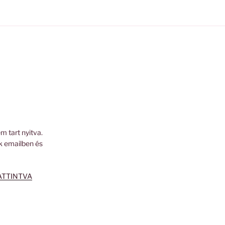
m tart nyitva.
k emailben és
ATTINTVA