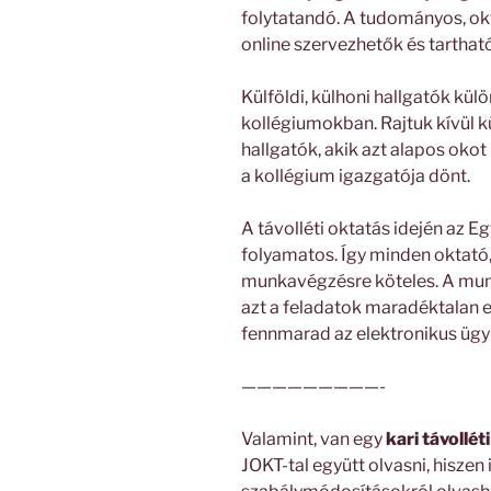
folytatandó. A tudományos, ok
online szervezhetők és tarthat
Külföldi, külhoni hallgatók kü
kollégiumokban. Rajtuk kívül 
hallgatók, akik azt alapos okot
a kollégium igazgatója dönt.
A távolléti oktatás idején az
folyamatos. Így minden oktató,
munkavégzésre köteles. A munk
azt a feladatok maradéktalan 
fennmarad az elektronikus ügy
—————————-
Valamint, van egy
kari távollét
JOKT-tal együtt olvasni, hiszen