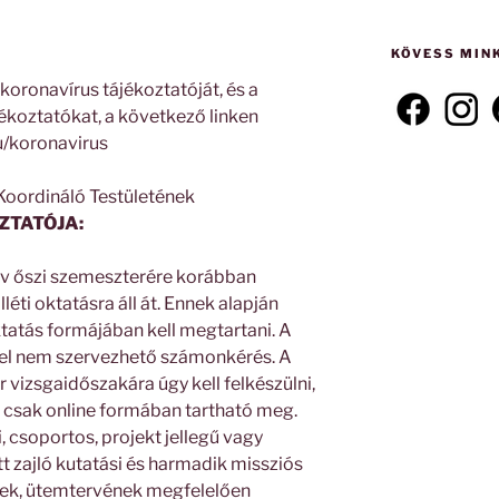
következő
kifejezésre:
KÖVESS MIN
koronavírus tájékoztatóját, és a
ékoztatókat, a következő linken
hu/koronavirus
Koordináló Testületének
OZTATÓJA:
v őszi szemeszterére korábban
lléti oktatásra áll át. Ennek alapján
ktatás formájában kell megtartani. A
vel nem szervezhető számonkérés. A
 vizsgaidőszakára úgy kell felkészülni,
csak online formában tartható meg.
 csoportos, projekt jellegű vagy
t zajló kutatási és harmadik missziós
nek, ütemtervének megfelelően