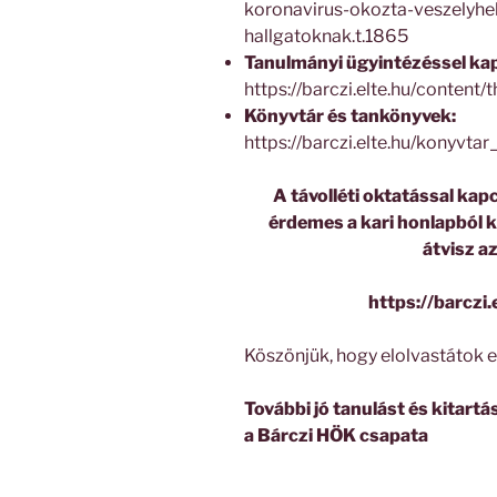
koronavirus-okozta-veszelyhel
hallgatoknak.t.1865
Tanulmányi ügyintézéssel ka
https://barczi.elte.hu/content
Könyvtár és tankönyvek:
https://barczi.elte.hu/konyv
A távolléti oktatással ka
érdemes a kari honlapból k
átvisz a
https://barczi.
Köszönjük, hogy elolvastátok e
További jó tanulást és kitartá
a Bárczi HÖK csapata