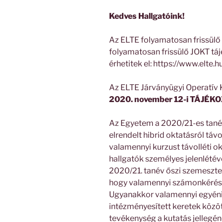
Kedves Hallgatóink!
Az ELTE folyamatosan frissülő 
folyamatosan frissülő JOKT táj
érhetitek el: https://www.elte.
Az ELTE Járványügyi Operatív 
2020. november 12-i TÁJÉK
Az Egyetem a 2020/21-es tané
elrendelt hibrid oktatásról távo
valamennyi kurzust távolléti o
hallgatók személyes jelenlété
2020/21. tanév őszi szemeszter
hogy valamennyi számonkérés 
Ugyanakkor valamennyi egyéni,
intézményesített keretek közöt
tevékenység a kutatás jellegé