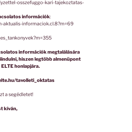
yzettel-osszefuggo-kari-tajekoztatas-
pcsolatos információk
:
/th-aktualis-informaciok.cl.8?m=69
tar_es_tankonyvek?m=355
pcsolatos információk megtalálására
iindulni, hiszen legtöbb almenüpont
z ELTE honlapjára.
elte.hu/tavolleti_oktatas
zt a segédletet!
st kíván,