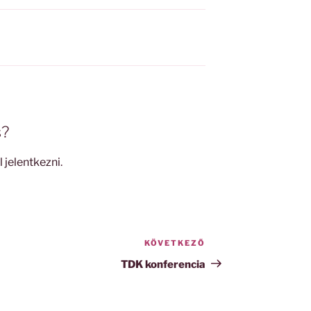
s?
l jelentkezni
.
KÖVETKEZŐ
Következő
bejegyzés
TDK konferencia