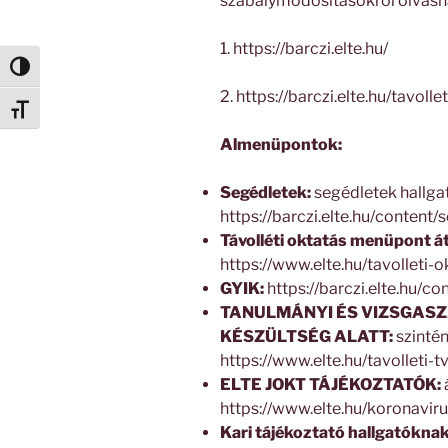
szabálymódosításokról olvash
1. https://barczi.elte.hu/
Nagy kontraszt váltása
2. https://barczi.elte.hu/tavolle
Betűméret váltása
Almenüpontok:
Segédletek:
segédletek
hallga
https://barczi.elte.hu/conten
Távolléti oktatás menüpont átv
https://www.elte.hu/tavolleti-o
GYIK:
https://barczi.elte.hu/c
TANULMÁNYI ÉS VIZSGAS
KÉSZÜLTSÉG ALATT:
szintén
https://www.elte.hu/tavolleti-t
ELTE JOKT TÁJÉKOZTATÓK:
https://www.elte.hu/koronavir
Kari tájékoztató hallgatóknak