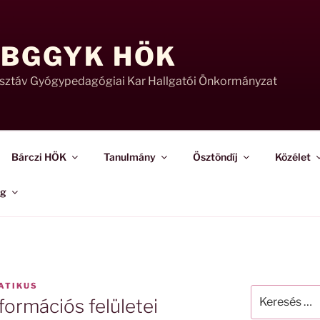
 BGGYK HÖK
usztáv Gyógypedagógiai Kar Hallgatói Önkormányzat
Bárczi HÖK
Tanulmány
Ösztöndíj
Közélet
ág
ATIKUS
Keresés
nformációs felületei
a