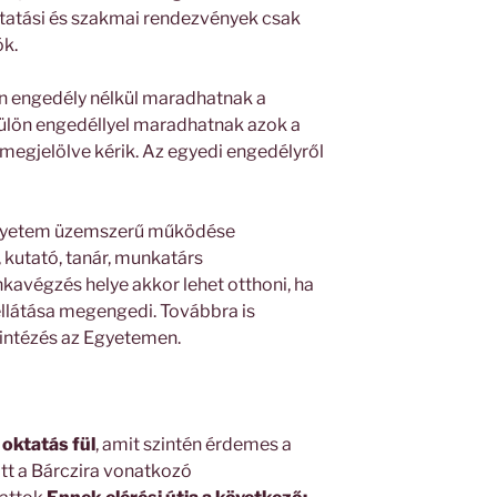
tatási és szakmai rendezvények csak
ók.
lön engedély nélkül maradhatnak a
külön engedéllyel maradhatnak azok a
 megjelölve kérik. Az egyedi engedélyről
 Egyetem üzemszerű működése
 kutató, tanár, munkatárs
avégzés helye akkor lehet otthoni, ha
ellátása megengedi. Továbbra is
intézés az Egyetemen.
i oktatás fül
, amit szintén érdemes a
 itt a Bárczira vonatkozó