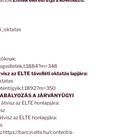
attok.
Ennek elérési útja a következő:
ti_oktatas
tóknak:
t/segedletek.t.1884?m=348
isz az ELTE távolléti oktatás lapjára:
ktatas
ontent/gyik.t.1892?m=350
ZABÁLYOZÁS A JÁRVÁNYÜGYI
 átvisz az ELTE honlapjára:
vsz
átvisz az ELTE honlapjára:
us
:
https://barczi.elte.hu/content/a-