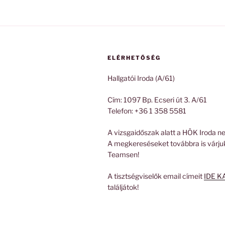
ELÉRHETŐSÉG
Hallgatói Iroda (A/61)
Cím: 1097 Bp. Ecseri út 3. A/61
Telefon: +36 1 358 5581
A vizsgaidőszak alatt a HÖK Iroda ne
A megkereséseket továbbra is várju
Teamsen!
A tisztségviselők email címeit
IDE K
találjátok!