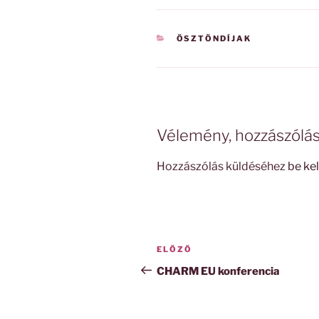
KATEGÓRIÁK
ÖSZTÖNDÍJAK
Vélemény, hozzászólá
Hozzászólás küldéséhez
be kel
Bejegyzés
Korábbi
ELŐZŐ
navigáció
bejegyzés
CHARM EU konferencia