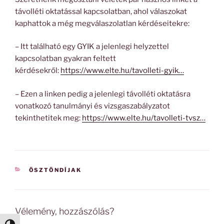
távolléti oktatással kapcsolatban, ahol válaszokat
kaphattok a még megválaszolatlan kérdéseitekre:
– Itt található egy GYIK a jelenlegi helyzettel
kapcsolatban gyakran feltett
kérdésekről:
https://www.elte.hu/tavolleti-gyik…
– Ezen a linken pedig a jelenlegi távolléti oktatásra
vonatkozó tanulmányi és vizsgaszabályzatot
tekinthetitek meg:
https://www.elte.hu/tavolleti-tvsz…
KATEGÓRIÁK
ÖSZTÖNDÍJAK
Vélemény, hozzászólás?