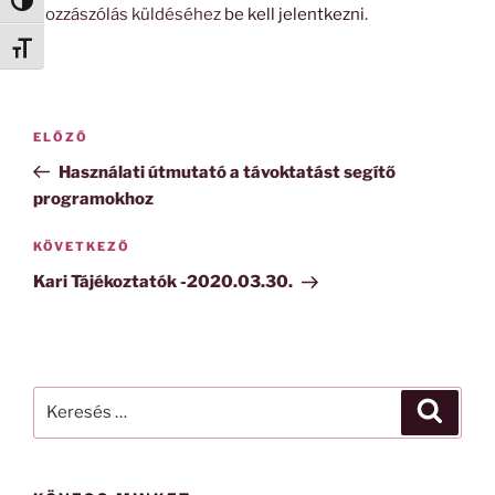
Nagy kontraszt váltása
Hozzászólás küldéséhez
be kell jelentkezni
.
Betűméret váltása
Bejegyzés
Korábbi
ELŐZŐ
navigáció
bejegyzés
Használati útmutató a távoktatást segítő
programokhoz
Következő
KÖVETKEZŐ
bejegyzés
Kari Tájékoztatók -2020.03.30.
Keresés
Keresé
a
következő
kifejezésre: