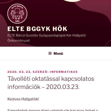
Tartalomhoz
ELTE BGGYK HÖK
ELTE Bárczi Gusztáv Gyógypedagógiai Kar Hallgatói
Önkormányzat
Menü
BEKÜLDVE:
2020. 03. 23.
SZERZŐ:
INFORMATIKUS
Távolléti oktatással kapcsolatos
információk – 2020.03.23.
Kedves Hallgatók!
Szeretnénk megosztani veletek pár hasznos linket a