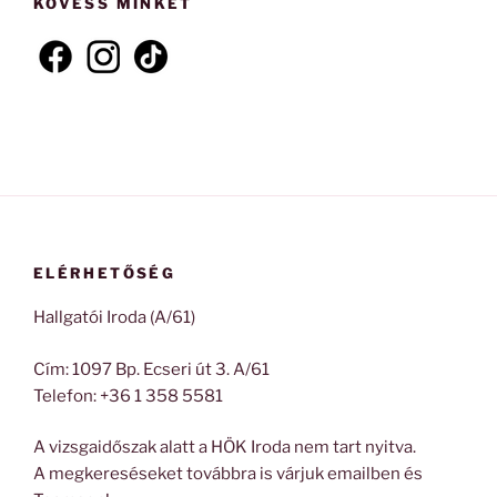
KÖVESS MINKET
ELÉRHETŐSÉG
Hallgatói Iroda (A/61)
Cím: 1097 Bp. Ecseri út 3. A/61
Telefon: +36 1 358 5581
A vizsgaidőszak alatt a HÖK Iroda nem tart nyitva.
A megkereséseket továbbra is várjuk emailben és