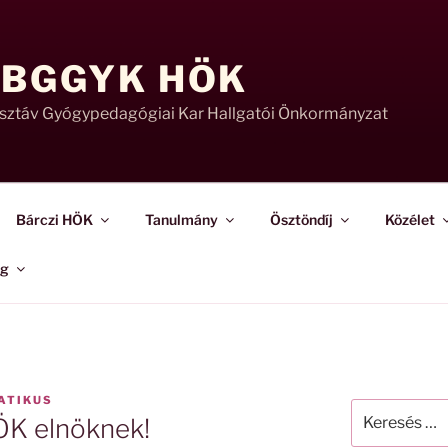
 BGGYK HÖK
usztáv Gyógypedagógiai Kar Hallgatói Önkormányzat
Bárczi HÖK
Tanulmány
Ösztöndíj
Közélet
ág
ATIKUS
Keresés
ÖK elnöknek!
a