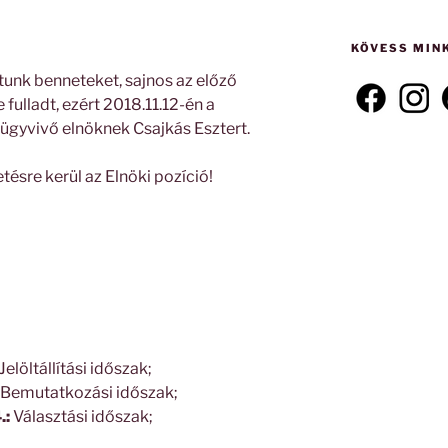
következő
kifejezésre:
KÖVESS MIN
tunk benneteket, sajnos az előző
fulladt, ezért 2018.11.12-én a
ügyvivő elnöknek Csajkás Esztert.
ésre kerül az Elnöki pozíció!
Jelöltállítási időszak;
Bemutatkozási időszak;
.:
Választási időszak;