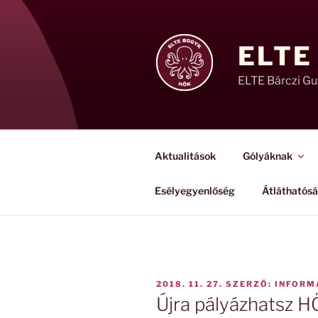
Tartalomhoz
ELTE
ELTE Bárczi G
Aktualitások
Gólyáknak
Esélyegyenlőség
Átláthatós
BEKÜLDVE:
2018. 11. 27.
SZERZŐ:
INFORM
Újra pályázhatsz H