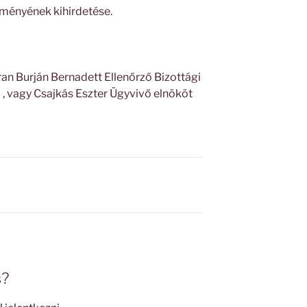
ményének kihirdetése.
an Burján Bernadett Ellenőrző Bizottági
 , vagy Csajkás Eszter Ügyvivő elnököt
s?