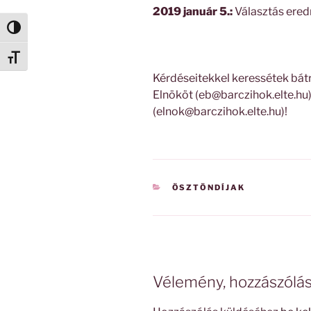
2019 január 5.:
Választás ered
Nagy kontraszt váltása
Betűméret váltása
Kérdéseitekkel keressétek bátr
Elnököt (eb@barczihok.elte.hu)
(elnok@barczihok.elte.hu)!
KATEGÓRIÁK
ÖSZTÖNDÍJAK
Vélemény, hozzászólá