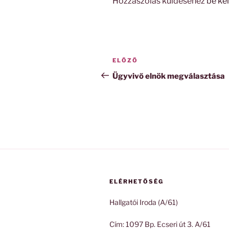
Hozzászólás küldéséhez
be kel
Bejegyzés
Korábbi
ELŐZŐ
navigáció
bejegyzés
Ügyvivő elnök megválasztása
ELÉRHETŐSÉG
Hallgatói Iroda (A/61)
Cím: 1097 Bp. Ecseri út 3. A/61