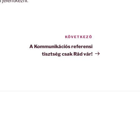
l jelentkezni
.
KÖVETKEZŐ
Következő
bejegyzés
A Kommunikációs referensi
tisztség csak Rád vár!