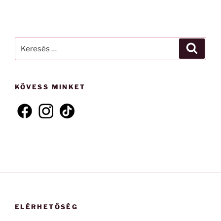
Keresés
Keresé
a
következő
kifejezésre:
KÖVESS MINKET
ELÉRHETŐSÉG