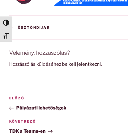
Nagy kontraszt váltása
KATEGÓRIÁK
ÖSZTÖNDÍJAK
Betűméret váltása
Vélemény, hozzászólás?
Hozzászólás küldéséhez
be kell jelentkezni
.
Bejegyzés
Korábbi
ELŐZŐ
navigáció
bejegyzés
Pályázati lehetőségek
Következő
KÖVETKEZŐ
bejegyzés
TDK a Teams-en