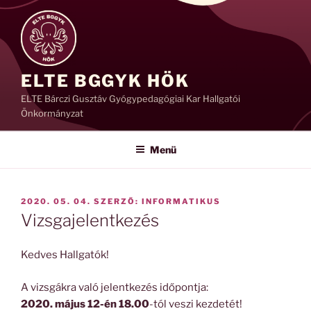
Tartalomhoz
ELTE BGGYK HÖK
ELTE Bárczi Gusztáv Gyógypedagógiai Kar Hallgatói
Önkormányzat
Menü
BEKÜLDVE:
2020. 05. 04.
SZERZŐ:
INFORMATIKUS
Vizsgajelentkezés
Kedves Hallgatók!
A vizsgákra való jelentkezés időpontja:
2020. május 12-én 18.00
-tól veszi kezdetét!