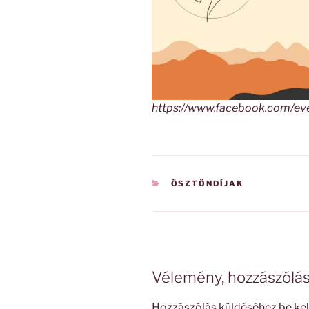
https://www.facebook.com/
KATEGÓRIÁK
ÖSZTÖNDÍJAK
Vélemény, hozzászólá
Hozzászólás küldéséhez
be kel