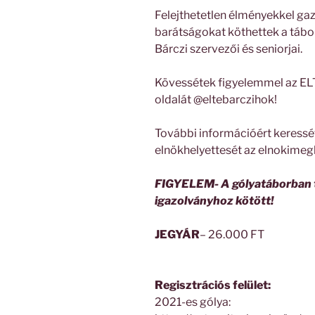
Felejthetetlen élményekkel ga
barátságokat köthettek a tábo
Bárczi szervezői és seniorjai.
Kövessétek figyelemmel az E
oldalát @eltebarczihok!
További információért keressé
elnökhelyettesét az elnokimeg
FIGYELEM- A gólyatáborban t
igazolványhoz kötött!
JEGYÁR
– 26.000 FT
Regisztrációs felület:
2021-es gólya: