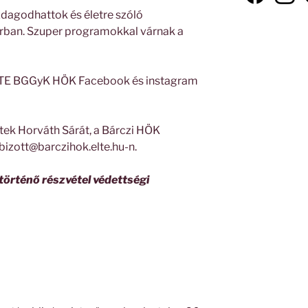
zdagodhattok és életre szóló
rban. Szuper programokkal várnak a
LTE BGGyK HÖK Facebook és instagram
tek Horváth Sárát, a Bárczi HÖK
bizott@barczihok.elte.hu-n.
örténő részvétel védettségi