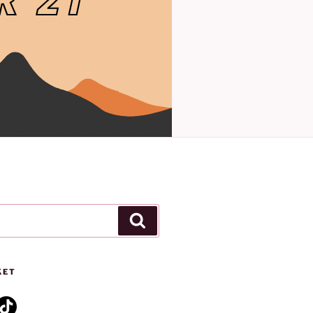
Keresés
KET