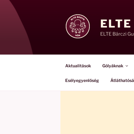
Tartalomhoz
ELTE
ELTE Bárczi G
Aktualitások
Gólyáknak
Esélyegyenlőség
Átláthatós