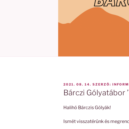
BEKÜLDVE:
2021. 08. 14.
SZERZŐ:
INFORM
Bárczi Gólyatábor 
Halihó Bárczis Gólyák!
Ismét visszatérünk és megrend