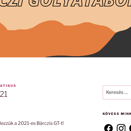
ATIKUS
Keresés
’21
a
következő
kifejezésre:
KÖVESS MIN
ezzük a 2021-es Bárczis GT-t!