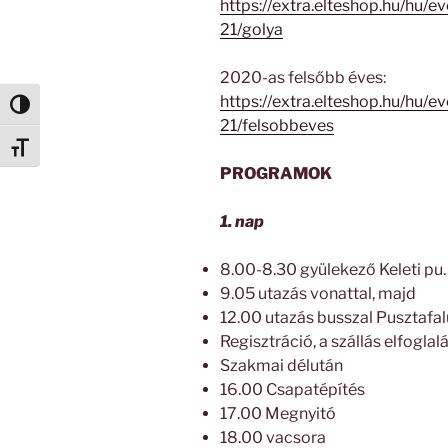
https://extra.elteshop.hu/hu/
21/golya
2020-as felsőbb éves:
https://extra.elteshop.hu/hu/
Nagy kontraszt váltása
21/felsobbeves
Betűméret váltása
PROGRAMOK
1. nap
8.00-8.30 gyülekező Keleti pu.
9.05 utazás vonattal, majd
12.00 utazás busszal Pusztafal
Regisztráció, a szállás elfoglal
Szakmai délután
16.00 Csapatépítés
17.00 Megnyitó
18.00 vacsora