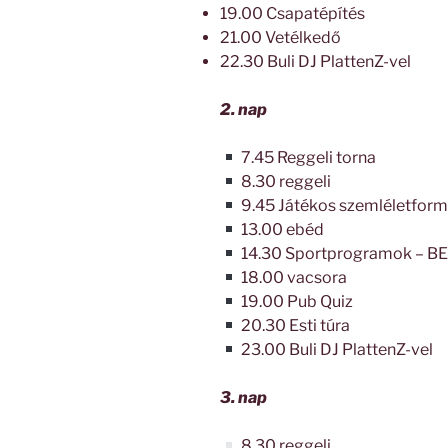
19.00 Csapatépítés
21.00 Vetélkedő
22.30 Buli DJ PlattenZ-vel
2. nap
7.45 Reggeli torna
8.30 reggeli
9.45 Játékos szemléletform
13.00 ebéd
14.30 Sportprogramok – B
18.00 vacsora
19.00 Pub Quiz
20.30 Esti túra
23.00 Buli DJ PlattenZ-vel
3. nap
8.30 reggeli