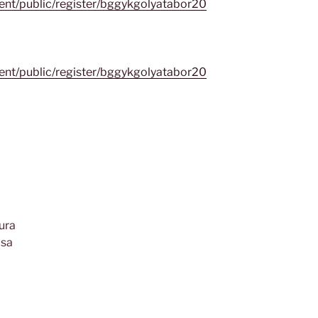
event/public/register/bggykgolyatabor20
event/public/register/bggykgolyatabor20
ura
ása