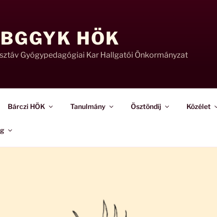
 BGGYK HÖK
usztáv Gyógypedagógiai Kar Hallgatói Önkormányzat
Bárczi HÖK
Tanulmány
Ösztöndíj
Közélet
ág