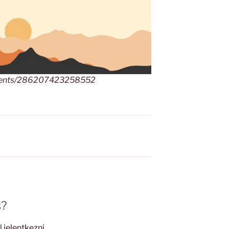
events/286207423258552
s?
l jelentkezni
.