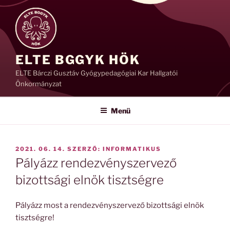
Tartalomhoz
ELTE BGGYK HÖK
ELTE Bárczi Gusztáv Gyógypedagógiai Kar Hallgatói
Önkormányzat
Menü
BEKÜLDVE:
2021. 06. 14.
SZERZŐ:
INFORMATIKUS
Pályázz rendezvényszervező
bizottsági elnök tisztségre
Pályázz most a rendezvényszervező bizottsági elnök
tisztségre!