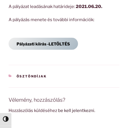
A pályázat leadásának határideje:
2021.06.20.
A pályázás menete és további információk:
Pályázati kiírás -LETÖLTÉS
KATEGÓRIÁK
ÖSZTÖNDÍJAK
Vélemény, hozzászólás?
Hozzászólás küldéséhez
be kell jelentkezni
.
Nagy kontraszt váltása