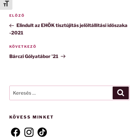
Betűméret váltása
Bejegyzés
Korábbi
ELŐZŐ
navigáció
bejegyzés
Elindult az EHÖK tisztújítás jelöltállítási időszaka
-2021
Következő
KÖVETKEZŐ
bejegyzés
Bárczi Gólyatábor ’21
Keresés
Keresé
a
következő
kifejezésre:
KÖVESS MINKET