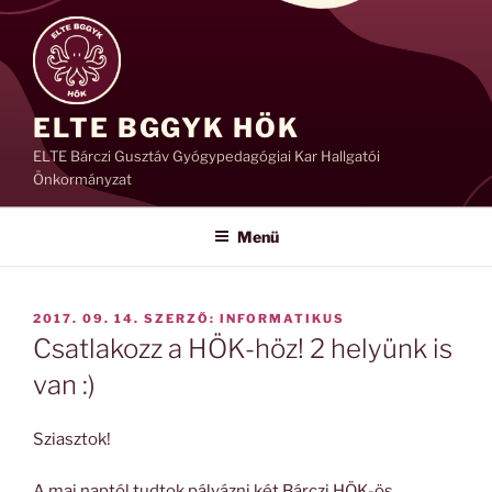
Tartalomhoz
ELTE BGGYK HÖK
ELTE Bárczi Gusztáv Gyógypedagógiai Kar Hallgatói
Önkormányzat
Menü
BEKÜLDVE:
2017. 09. 14.
SZERZŐ:
INFORMATIKUS
Csatlakozz a HÖK-höz! 2 helyünk is
van :)
Sziasztok!
A mai naptól tudtok pályázni két Bárczi HÖK-ös