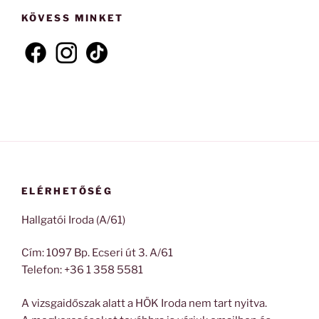
kifejezésre:
KÖVESS MINKET
ELÉRHETŐSÉG
Hallgatói Iroda (A/61)
Cím: 1097 Bp. Ecseri út 3. A/61
Telefon: +36 1 358 5581
A vizsgaidőszak alatt a HÖK Iroda nem tart nyitva.