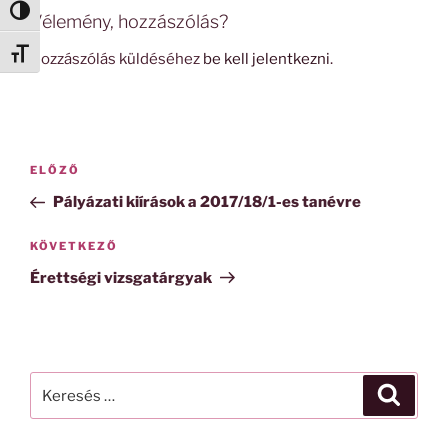
Nagy kontraszt váltása
Vélemény, hozzászólás?
Betűméret váltása
Hozzászólás küldéséhez
be kell jelentkezni
.
Bejegyzés
Korábbi
ELŐZŐ
navigáció
bejegyzés
Pályázati kiírások a 2017/18/1-es tanévre
Következő
KÖVETKEZŐ
bejegyzés
Érettségi vizsgatárgyak
Keresés
Keresé
a
következő