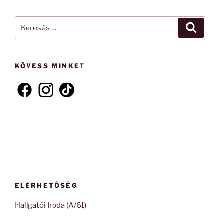
Keresés
Keresé
a
következő
kifejezésre:
KÖVESS MINKET
ELÉRHETŐSÉG
Hallgatói Iroda (A/61)