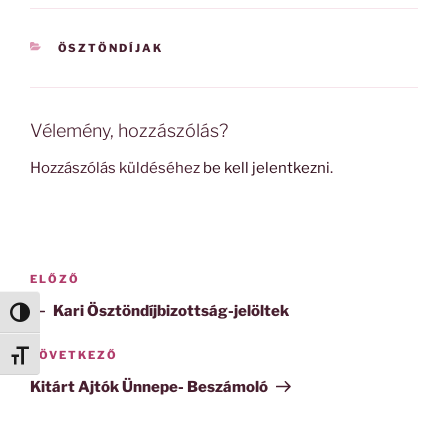
KATEGÓRIÁK
ÖSZTÖNDÍJAK
Vélemény, hozzászólás?
Hozzászólás küldéséhez
be kell jelentkezni
.
Bejegyzés
Korábbi
ELŐZŐ
navigáció
bejegyzés
Kari Ösztöndíjbizottság-jelöltek
Nagy kontraszt váltása
Következő
KÖVETKEZŐ
Betűméret váltása
bejegyzés
Kitárt Ajtók Ünnepe- Beszámoló