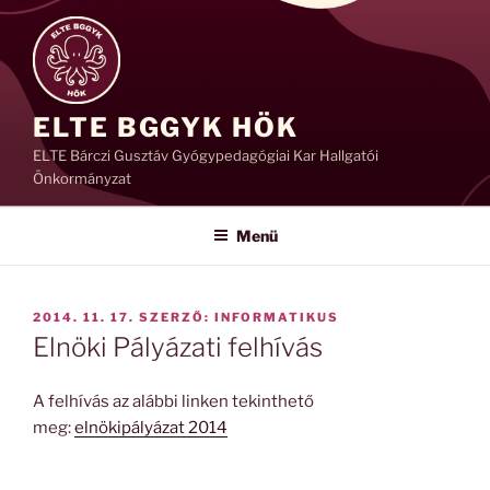
Tartalomhoz
ELTE BGGYK HÖK
ELTE Bárczi Gusztáv Gyógypedagógiai Kar Hallgatói
Önkormányzat
Menü
BEKÜLDVE:
2014. 11. 17.
SZERZŐ:
INFORMATIKUS
Elnöki Pályázati felhívás
A felhívás az alábbi linken tekinthető
meg:
elnökipályázat 2014