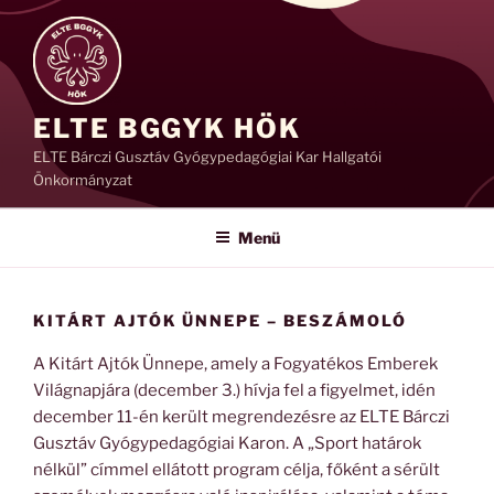
Tartalomhoz
ELTE BGGYK HÖK
ELTE Bárczi Gusztáv Gyógypedagógiai Kar Hallgatói
Önkormányzat
Menü
KITÁRT AJTÓK ÜNNEPE – BESZÁMOLÓ
A Kitárt Ajtók Ünnepe, amely a Fogyatékos Emberek
Világnapjára (december 3.) hívja fel a figyelmet, idén
december 11-én került megrendezésre az ELTE Bárczi
Gusztáv Gyógypedagógiai Karon. A „Sport határok
nélkül” címmel ellátott program célja, főként a sérült