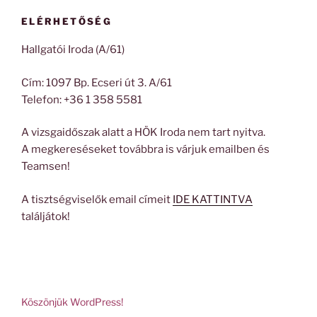
ELÉRHETŐSÉG
Hallgatói Iroda (A/61)
Cím: 1097 Bp. Ecseri út 3. A/61
Telefon: +36 1 358 5581
A vizsgaidőszak alatt a HÖK Iroda nem tart nyitva.
A megkereséseket továbbra is várjuk emailben és
Teamsen!
A tisztségviselők email címeit
IDE KATTINTVA
találjátok!
Köszönjük WordPress!