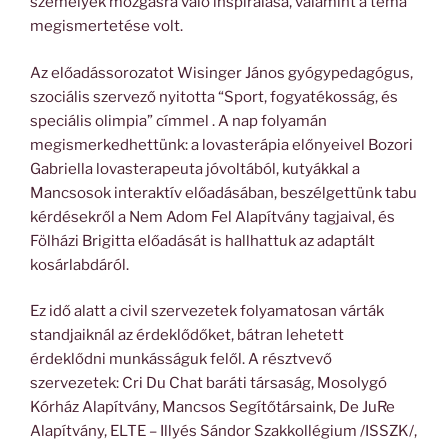
személyek mozgásra való inspirálása, valamint a téma
megismertetése volt.
Az előadássorozatot Wisinger János gyógypedagógus,
szociális szervező nyitotta “Sport, fogyatékosság, és
speciális olimpia” címmel . A nap folyamán
megismerkedhettünk: a lovasterápia előnyeivel Bozori
Gabriella lovasterapeuta jóvoltából, kutyákkal a
Mancsosok interaktív előadásában, beszélgettünk tabu
kérdésekről a Nem Adom Fel Alapítvány tagjaival, és
Fölházi Brigitta előadását is hallhattuk az adaptált
kosárlabdáról.
Ez idő alatt a civil szervezetek folyamatosan várták
standjaiknál az érdeklődőket, bátran lehetett
érdeklődni munkásságuk felől. A résztvevő
szervezetek: Cri Du Chat baráti társaság, Mosolygó
Kórház Alapítvány, Mancsos Segítőtársaink, De JuRe
Alapítvány, ELTE – Illyés Sándor Szakkollégium /ISSZK/,