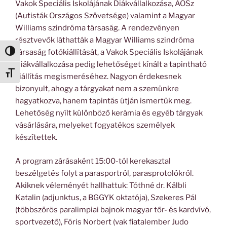
Vakok Speciális Iskolájának Diákvállalkozása, AOSz
(Autisták Országos Szövetsége) valamint a Magyar
Williams szindróma társaság. A rendezvényen
résztvevők láthatták a Magyar Williams szindróma
társaság fotókiállítását, a Vakok Speciális Iskolájának
Nagy kontraszt váltása
Diákvállalkozása pedig lehetőséget kínált a tapintható
Betűméret váltása
kiállítás megismeréséhez. Nagyon érdekesnek
bizonyult, ahogy a tárgyakat nem a szemünkre
hagyatkozva, hanem tapintás útján ismertük meg.
Lehetőség nyílt különböző kerámia és egyéb tárgyak
vásárlására, melyeket fogyatékos személyek
készítettek.
A program zárásaként 15:00-tól kerekasztal
beszélgetés folyt a parasportról, parasprotolókról.
Akiknek véleményét hallhattuk: Tóthné dr. Kälbli
Katalin (adjunktus, a BGGYK oktatója), Szekeres Pál
(többszörös paralimpiai bajnok magyar tőr- és kardvívó,
sportvezető), Fóris Norbert (vak fiatalember Judo